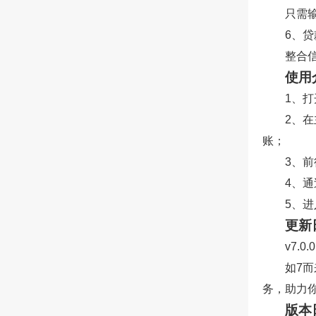
只需
6、
整合
使用
1、
2、
账；
3、
4、
5、
更新
v7.0.
如7
务，助力
版本