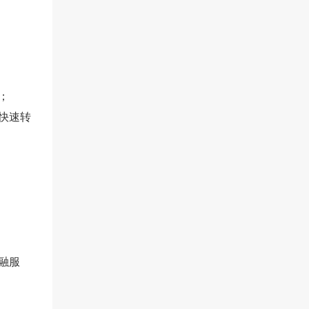
！
；
快速转
融服