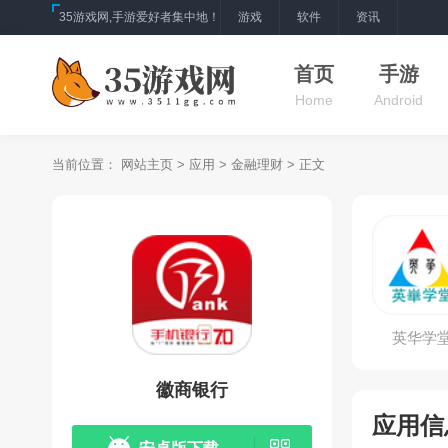
35游戏网,手游爱好者集中地！
游戏
软件
资讯
首页
手游
Home
Android
当前位置：
网站主页
>
应用
>
金融理财
> 正文
英华学
徽商银行
应用信