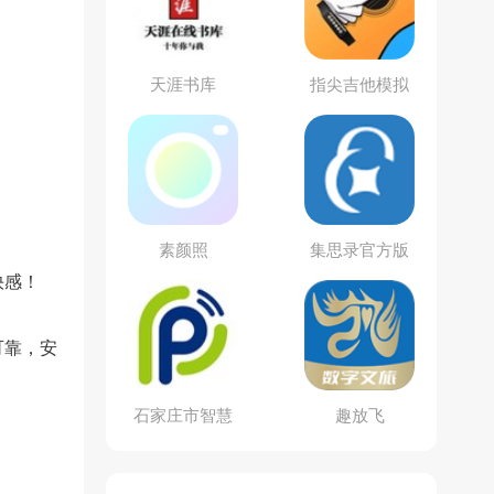
天涯书库
指尖吉他模拟
器
素颜照
集思录官方版
快感！
可靠，安
石家庄市智慧
趣放飞
泊车