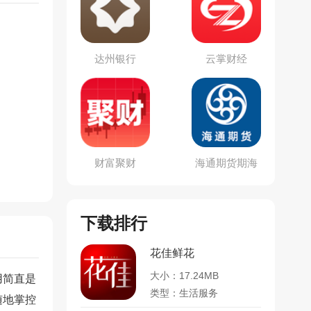
达州银行
云掌财经
财富聚财
海通期货期海
通行
下载排行
花佳鲜花
大小：17.24MB
用简直是
类型：生活服务
随地掌控