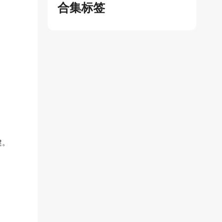
合集标签
健。