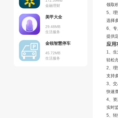
172.39MB
领取
金融理财
5、
美甲大全
选择
29.48MB
6、
生活服务
提供
金锐智慧停车
应用
1、
45.72MB
生活服务
轻松
2、
支持
3、
快速
4、
实时
5、