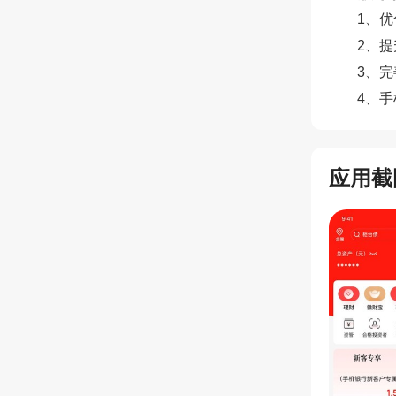
1、
2、
3、
4、
应用截