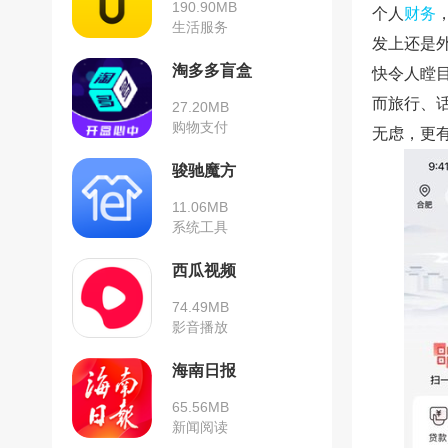
190.90MB
个人
财务
生活服务
发上还是
淘多多盲盒
快令人瞠
而旅行、
27.20MB
购物支付
无虑，更
骏驰魔方
11.06MB
系统工具
西瓜视频
74.49MB
影音播放
海南日报
65.56MB
新闻阅读