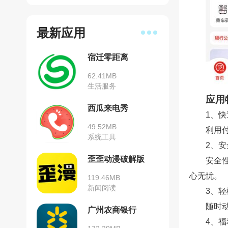
最新应用
宿迁零距离
62.41MB
生活服务
应用
西瓜来电秀
1、
49.52MB
利用
系统工具
2、
歪歪动漫破解版
安全
心无忧。
119.46MB
新闻阅读
3、
随时
广州农商银行
4、