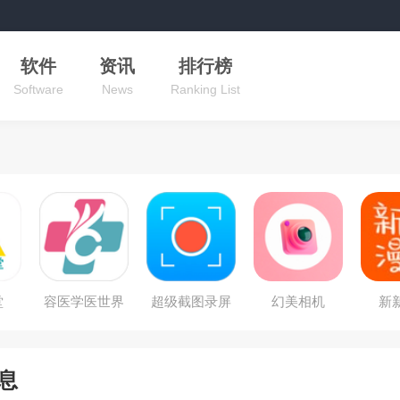
软件
资讯
排行榜
Software
News
Ranking List
堂
容医学医世界
超级截图录屏
幻美相机
新
大师
息