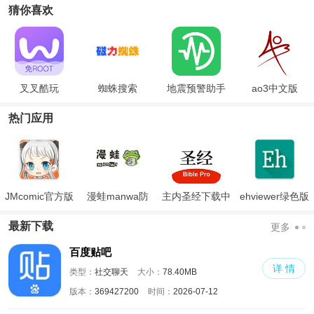
猜你喜欢
叉叉酷玩
蜘蛛搜索
地震预警助手
ao3中文版
热门应用
JMcomic官方版
漫蛙manwa防
主内圣经下载中
ehviewer绿色版
走失
文版和合本
最新版本2024
最新下载
更多
百度贴吧
详 情
类型：
社交聊天
大小：
78.40MB
版本：
369427200
时间：
2026-07-12