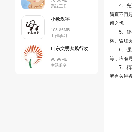
76.80MB
4、
系统工具
简直不再是
小象汉字
顾之忧！
103.86MB
5、
工作学习
料。管理
山东文明实践行动
6、
等，应有
90.96MB
生活服务
7、
所有关键