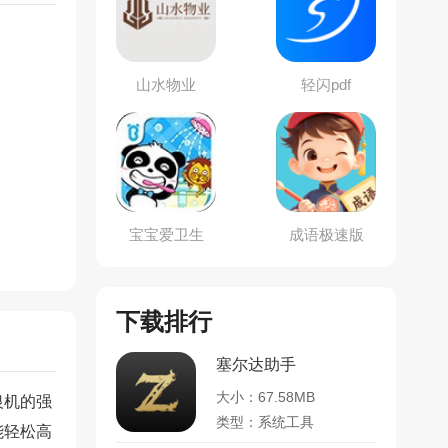
山水物业
轻闪pdf
宝宝爱卫生
成语极速版
下载排行
塞尔达助手
大小：67.58MB
银机的强
类型：系统工具
能轻松高