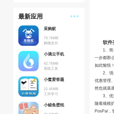
最新应用
采购蚁
75.76MB
软件
购物支付
1、
小滴云手机
一步都那
42.75MB
如此愉悦
系统工具
2、
小鹭爱答题
优惠管理
然也就蒸
22.45MB
工作学习
3、
随着规模
小鲸鱼壁纸
PosPa