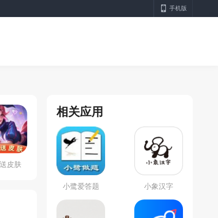
手机版
相关应用
送皮肤
小鹭爱答题
小象汉字