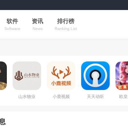
软件
资讯
排行榜
Software
News
Ranking List
山水物业
小鹿视频
天天动听
欧皇
息