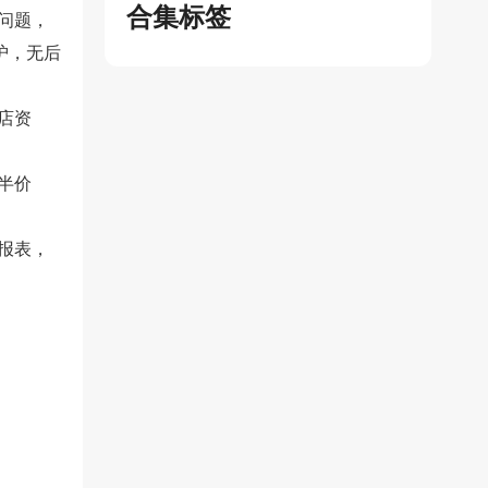
合集标签
问题，
护，无后
店资
半价
报表，