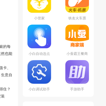
小管家
铁友火车票
银的每
竟然也能
小白自动连点
小蚕霸王餐商
器
家版
值卡、
，生意自
得住？
小白调试助手
手游助手
安装