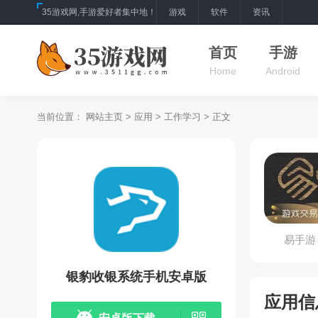
35游戏网,手游爱好者集中地！
游戏
软件
资讯
首页
手游
Home
Android
当前位置：
网站主页
>
应用
>
工作学习
> 正文
易手游
银豹收银系统手机安卓版
应用信