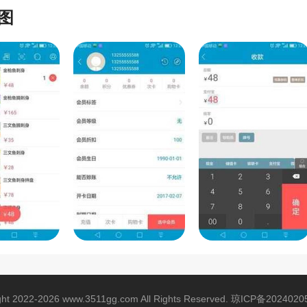
图
ght 2022-2026 www.3511gg.com All Rights Reserved.
琼ICP备2024020