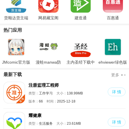
货顺达货主端
网易藏宝阁
建造通
百惠通
热门应用
JMcomic官方版
漫蛙manwa防
主内圣经下载中
ehviewer绿色版
走失
文版和合本
最新版本2024
最新下载
更多
注册监理工程师
详 情
类型：
工作学习
大小：
138.99MB
版本：
66
时间：
2025-12-18
耀健康
详 情
类型：
生活服务
大小：
23.61MB