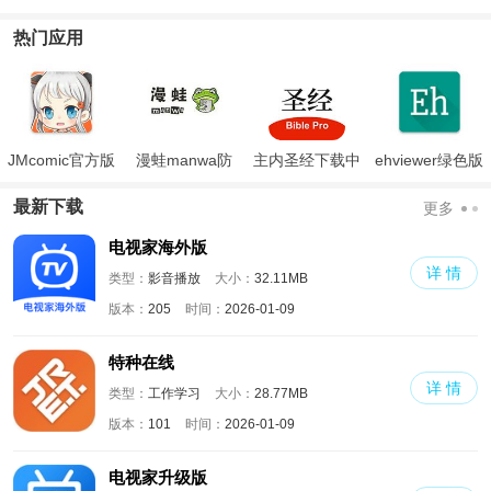
版
热门应用
JMcomic官方版
漫蛙manwa防
主内圣经下载中
ehviewer绿色版
走失
文版和合本
最新版本2024
最新下载
更多
电视家海外版
详 情
类型：
影音播放
大小：
32.11MB
版本：
205
时间：
2026-01-09
特种在线
详 情
类型：
工作学习
大小：
28.77MB
版本：
101
时间：
2026-01-09
电视家升级版