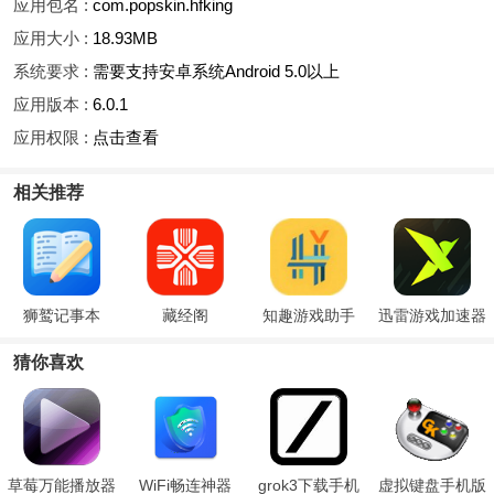
应用包名 :
com.popskin.hfking
应用大小 :
18.93MB
系统要求 :
需要支持安卓系统Android 5.0以上
应用版本 :
6.0.1
应用权限 :
点击查看
相关推荐
狮鹫记事本
藏经阁
知趣游戏助手
迅雷游戏加速器
猜你喜欢
草莓万能播放器
WiFi畅连神器
grok3下载手机
虚拟键盘手机版