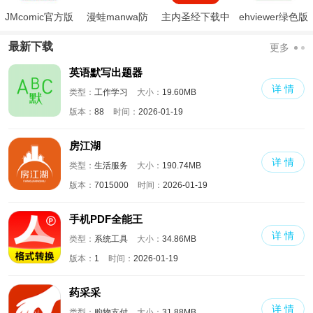
JMcomic官方版
漫蛙manwa防
主内圣经下载中
ehviewer绿色版
走失
文版和合本
最新版本2024
最新下载
更多
英语默写出题器
详 情
类型：
工作学习
大小：
19.60MB
版本：
88
时间：
2026-01-19
房江湖
详 情
类型：
生活服务
大小：
190.74MB
版本：
7015000
时间：
2026-01-19
手机PDF全能王
详 情
类型：
系统工具
大小：
34.86MB
版本：
1
时间：
2026-01-19
药采采
详 情
类型：
购物支付
大小：
31.88MB