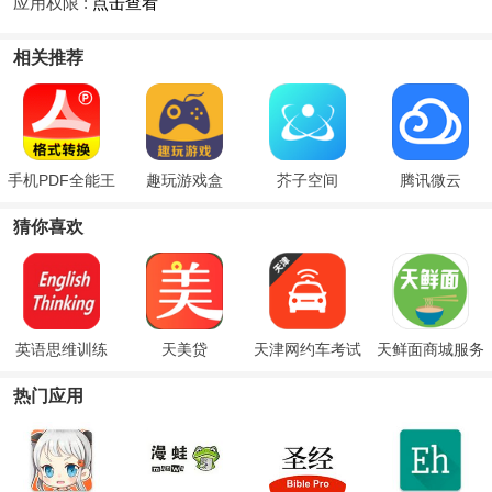
应用权限 :
点击查看
相关推荐
手机PDF全能王
趣玩游戏盒
芥子空间
腾讯微云
猜你喜欢
英语思维训练
天美贷
天津网约车考试
天鲜面商城服务
系统
热门应用