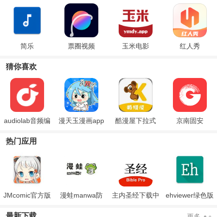
简乐
票圈视频
玉米电影
红人秀
猜你喜欢
audiolab音频编
漫天玉漫画app
酷漫屋下拉式
京南固安
辑器专业版
(免费漫画)斗破
热门应用
苍穹
JMcomic官方版
漫蛙manwa防
主内圣经下载中
ehviewer绿色版
走失
文版和合本
最新版本2024
最新下载
更多