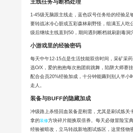
主线任务与断档处理
1-45级无脑跟主线走，蓝色叹号任务给的经验足
要转战冰冷心脏或五彩森林刷野怪，组满五人吃公
级后继续主线直到50，期间遇到断档就刷剧毒洞
小游戏里的经验密码
每天中午12-15点是生活技能双倍时间，采矿
选O/X，爱的抱抱每次抱团前跳舞，陷阱大师赛
配合会员20%经验加成，十分钟能薅到别人半小
走人。
装备与BUFF的隐藏加成
冲级路上杀怪回血装备是刚需，尤其是刷试炼关
拿的
方块碎片能换双倍券。每天必做冒险宝典
装修
经验被暗改，立马转战新地图试炼区，这里怪物