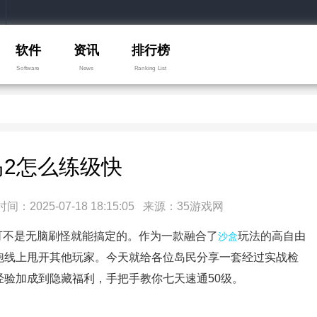
软件
资讯
排行榜
Software
News
Ranking List
岛2怎么练级快
025-07-18 18:15:05 来源：35游戏网
级可不是无脑刷怪就能搞定的。作为一款融合了
玩法的高自由
沙盒
跑线上甩开其他玩家。今天就给各位岛民分享一套经过实战检
验加成到隐藏福利，手把手教你七天速通50级。