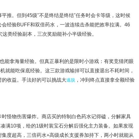
够平推。但到45级"不是终结是终结"任务时会卡等级，这时候
会经验BUFF和双倍药水，一波连续击杀能把效率拉满。46
穴这类经验副本，三次奖励能补小半级经验。
采药也能拿海量经验。但真正暴利的是限时小游戏：有奖竞猜闭眼
挂机就能吃保底经验。这三款游戏输掉可以直接退出不耗时间，
时的收益。手法好的可以挑战大
，冲到终点直接拿全额经验
逃脱
卡时怪物伤害爆炸。商店买的特制白色药水记得磕，分解家具
凑满10项，给的1级时装宝石分解后强化主力装备。如果发现
密集度超高，三倍药水+高级成长支援券加持下，两小时就能从