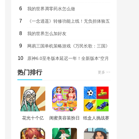
6
我的世界凋零药水怎么做
7
《一念逍遥》转修功能上线！无负担体验五
8
大修炼方向，自由修仙！
我的世界怎么加好友
9
网易三国单机策略游戏《万民长歌：三国》
10
即将上线试玩版
原神6.0至冬版本延迟一年！全新版本“空月
之歌”9月10日上线，部分内容曝光
热门排行
更多 >>
花光十个亿
闺蜜美容装扮日
纸盒人挑战赛
记