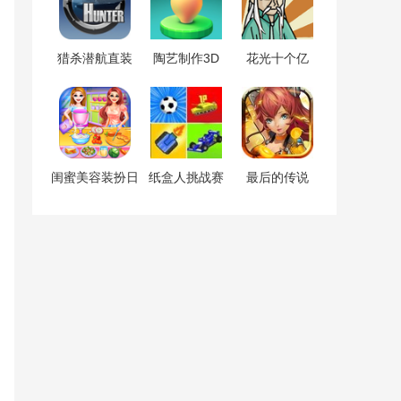
猎杀潜航直装
陶艺制作3D
花光十个亿
闺蜜美容装扮日
纸盒人挑战赛
最后的传说
记