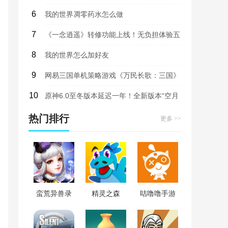
6
我的世界凋零药水怎么做
7
《一念逍遥》转修功能上线！无负担体验五
8
大修炼方向，自由修仙！
我的世界怎么加好友
9
网易三国单机策略游戏《万民长歌：三国》
10
即将上线试玩版
原神6.0至冬版本延迟一年！全新版本“空月
之歌”9月10日上线，部分内容曝光
热门排行
更多 >>
蛮荒异兽录
精灵之森
咕噜噜手游