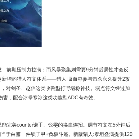
加成，前期压制力拉满；而风暴聚集则需要9分钟后属性才会反
意新增的猎人符文体系——
猎人:吸血
每参与击杀永久提升2攻
吸血，对剑圣、赵信这类收割型打野堪称神技。弱点符文经过加
%伤害，配合冰拳寒冰这类功能型ADC有奇效。
能完美counter诺手、锐雯的换血连招。调节符文在5分钟后
相当于白赚一件锁子甲+负极斗篷。新版猎人:泰坦叠满提供120