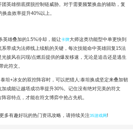
开团英雄彻底摆脱控制链威胁。对于需要频繁换血的辅助，复
的换血效率提升40%以上。
杀英雄叠加的1.5%冷却，能让
大师这类功能型中单更快到
卡牌
流系带
成为法师线上续航的关键，每次技能命中英雄回复15法
灵光披风在闪现/点燃后提供的爆发移速，无论是追击还是逃生
带此符文。
泰坦+冰女的双控阵容时，可以把猎人:泰坦换成
坚定
来叠加韧
加成能让越塔成功率提升30%。记住没有绝对完美的符文
方阵容特点，才能在符文博弈中抢占先机。
",更多有趣好玩的热门资讯攻略，请持续关注
!
35游戏网