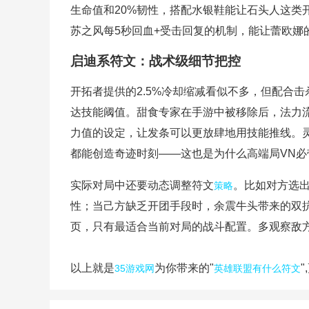
生命值和20%韧性，搭配水银鞋能让石头人这类
苏之风每5秒回血+受击回复的机制，能让蕾欧娜
启迪系符文：战术级细节把控
开拓者提供的2.5%冷却缩减看似不多，但配合击
达技能阈值。甜食专家在手游中被移除后，
法力
力值的设定，让发条可以更放肆地用技能推线。
都能创造奇迹时刻——这也是为什么高端局VN必
实际对局中还要动态调整符文
。比如对方选出
策略
性；当己方缺乏开团手段时，余震牛头带来的双抗
页，只有最适合当前对局的战斗配置。多观察敌
以上就是
为你带来的"
35游戏网
英雄联盟有什么符文