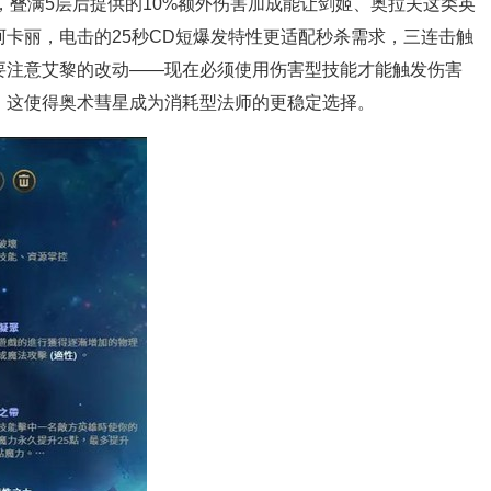
，叠满5层后提供的10%额外伤害加成能让剑姬、奥拉夫这类英
阿卡丽，
电击
的25秒CD短爆发特性更适配秒杀需求，三连击触
要注意艾黎的改动——现在必须使用伤害型技能才能触发伤害
，这使得
奥术彗星
成为消耗型法师的更稳定选择。