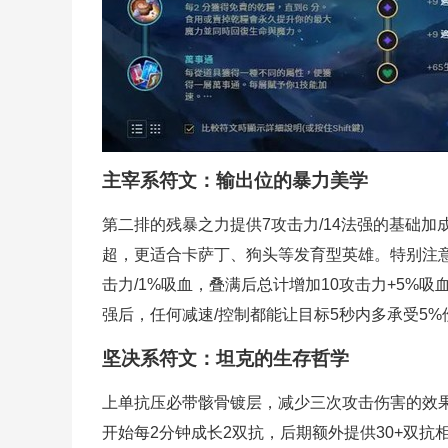
主宰系符文：输出位的暴力美学
第二排的
残暴之力
提供7攻击力/14法强的基础
超，更适合卡萨丁、狗头等发育型英雄。特别注
击力/1%吸血，叠满后总计增加10攻击力+5%
强后，任何减速/控制都能让目标5秒内多承受5
坚决系符文：坦克的生存哲学
上单抗压必带
骸骨镀层
，减少三次攻击伤害的效果
开始每2分钟成长2双抗，后期额外提供30+双抗