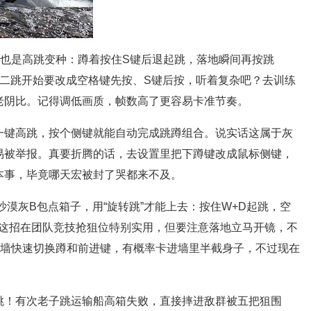
实也是高跳变种：蹲着按住S键后退起跳，落地瞬间再按跳
第二跳开始要改成空格键先按、S键后按，听着复杂吧？去训练
老阴比。记得调低画质，帧数高了更容易卡准节奏。
一键高跳，按个侧键就能自动完成跳蹲组合。说实话这属于灰
易被举报。真要折腾的话，去设置里把下蹲键改成鼠标侧键，
本事，毕竟哪天宏被封了哭都来不及。
漠灰B包点箱子，用“旋转跳”才能上去：按住W+D起跳，空
。这招在团队竞技抢狙位特别实用，但要注意落地立马开镜，不
薄墙快速切换蹲和前进键，有概率卡进墙里半截身子，不过现在
跳！有次老子跳运输船高箱失败，直接摔进敌群被五把狙围