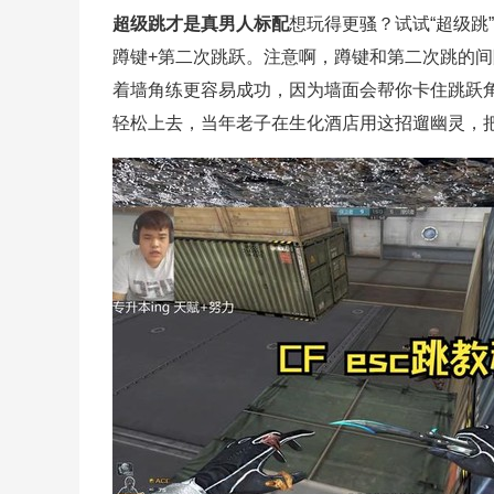
超级跳才是真男人标配
想玩得更骚？试试“超级跳
蹲键+第二次跳跃。注意啊，蹲键和第二次跳的间
着墙角练更容易成功，因为墙面会帮你卡住跳跃
轻松上去，当年老子在生化酒店用这招遛幽灵，