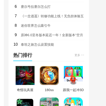
6
即将上线试玩版
赛尔号拉赛尔怎么打
7
《一念逍遥》转修功能上线！无负担体验五
8
大修炼方向，自由修仙！
迷你世界怎么吸引牛
9
原神6.0至冬版本延迟一年！全新版本“空月
10
之歌”9月10日上线，部分内容曝光
泰坦之旅怎么设置技能
热门排行
更多 >>
奇怪玩具屋
180ss
跟我一起冲3D