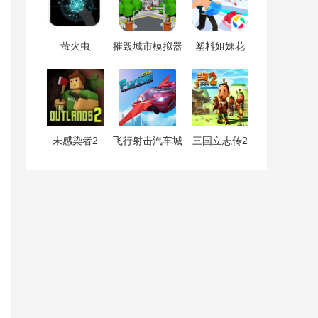
萤火虫
摧毁城市模拟器
塑料姐妹花
未感染者2
飞行射击汽车城
三国立志传2