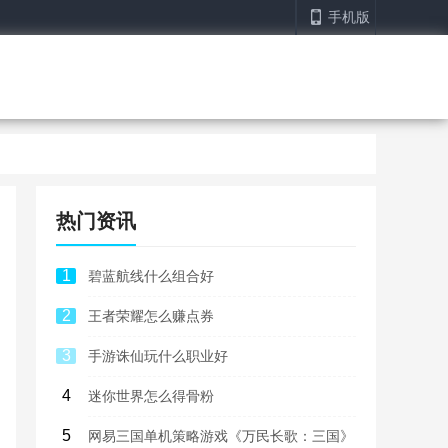
手机版
热门资讯
1
碧蓝航线什么组合好
2
王者荣耀怎么赚点券
3
手游诛仙玩什么职业好
4
迷你世界怎么得骨粉
5
网易三国单机策略游戏《万民长歌：三国》