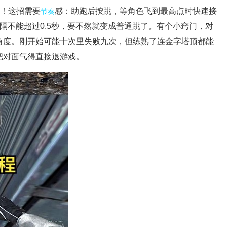
”！这招需要
感：助跑后按跳，等角色飞到最高点时快速接
节奏
隔不能超过0.5秒，要不然就变成普通跳了。有个小窍门，对
角度。刚开始可能十次里失败九次，但练熟了连金字塔顶都能
把对面气得直接退游戏。