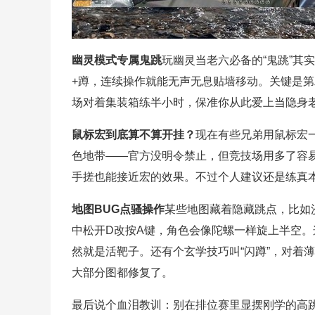
幽灵模式专属鬼跳
玩幽灵当老六必备的“鬼跳”其
+蹲，连续操作就能无声无息贴墙移动。关键是
场对着集装箱练半小时，保准你从此爱上当隐身
鼠标宏到底算不算开挂？
现在有些兄弟用鼠标宏
色地带——官方没明令禁止，但竞技场用多了容
手搓也能接近宏的效果。不过个人建议还是练真
地图BUG点骚操作
某些地图藏着隐藏跳点，比如沙
中松开D改按A键，角色会像陀螺一样旋上半空
然就是活靶子。还有个玄学技巧叫“闪蹲”，对着
大部分图都修复了。
最后说个血泪教训：别在排位赛里显摆刚学的高