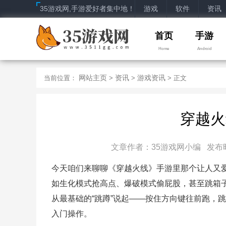
35游戏网,手游爱好者集中地！
游戏
软件
资讯
首页
手游
Home
Android
网站主页
资讯
游戏资讯
当前位置：
>
>
> 正文
穿越火
文章作者：35游戏网小编 发布时间：2
今天咱们来聊聊《穿越火线》手游里那个让人又
如生化模式抢高点、爆破模式偷屁股，甚至跳箱
从最基础的“跳蹲”说起——按住方向键往前跑，
入门操作。