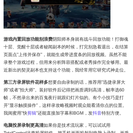
游戏内置回放功能别浪费
阴阳师本身就有战斗回放功能！打御魂
十层、觉醒十层或者秘闻副本的时候，打完别急着退出，在结算
页面点"上传并保存"，就能生成带进度条的回放视频。虽然不能
录整个游戏过程，但用来分析阵容搭配或者秀操作完全够用。最
近新出的契灵副本也支持这个功能，我经常用它研究式神走位。
第三方录屏软件花样多
想要自由录制的话，推荐用"迅捷录屏大
师"或者"拍大师"。装好软件后记得把画质调到高清，帧率选60
帧，不然录出来的百鬼夜行就跟幻灯片似的。有个小技巧是打
开"显示触摸操作"，这样录攻略视频时观众能看清你点的位置。
我闺蜜用"快
剪辑
"还能直接加字幕和BGM，发
抖音
特别方便。
电脑投屏录制更高清
如果你是技术流玩家，可以试试用
TotalControl这类投屏软件。把手机画面投射到电脑上录制，画质