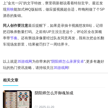
上"金光一闪"的文字特效，寮里萌新都说看着特别玄学。最近发
现
剪映
能加式神Q版贴纸，做应援视频超合适，昨晚刚做了个SP
酒吞的集锦。
同人创作要注意
最后提醒下，如果是录抽卡视频想发B站，记得
把召唤券数量打码。之前有UP主没注意这个，评论区全在算概
率带
节奏
。还有寮战录像要经过队友同意再发，我有次把会长翻
车现场发群里，结果被罚扫了一周结界卡。
以上就是
35游戏网
为你带来的"
阴阳师怎么录屏安卓
",更多有趣好
玩的热门资讯攻略，请持续关注
35游戏网
!
相关文章
阴阳师怎么开御魂加成
2025-11-20