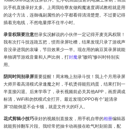
比手机直接录好太多。上周我给寮友做阎魔速度调试教程就是用
的这个方法，连御魂副属性的小字都看得清清楚楚。不过要记得
插着充电线，不然电量撑不住半小时。
录音权限要注意
想录实况解说的小伙伴一定记得开麦克风权限！
我有次打斗技连跪五把，愤而录屏吐槽，结果发现只录了游戏声
音没录进我的哀嚎，节目效果少一半。现在用的豌豆荚录屏就能
单独调节游戏音量和人声比例，打
封魔
录"嗷呜"惨叫时特别实
用。
阴间时间别录屏
重要提醒！周末晚上别录斗技！我上个月用录屏
大师开着高清模式录逢魔之时，手机烫得能煎鸡蛋，结果打到一
半直接闪退。后来学乖了，录长视频前必关其他APP，画质调成
标清，WiFi和勿扰模式全打开。最近发现OPPO有个"超清录
屏"功能倒是不会卡顿，就是文件大的吓人。
花式剪辑小技巧
录好的视频别直接发，用手机自带的
相册
编辑器
就能剪掉翻车片段。我经常把抽卡动画接在欧气时刻前面，配