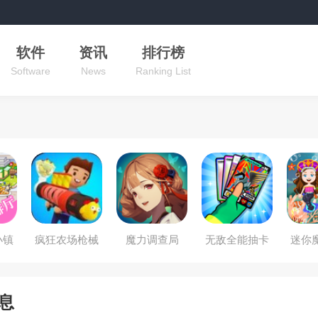
软件
资讯
排行榜
Software
News
Ranking List
小镇
疯狂农场枪械
魔力调查局
无敌全能抽卡
迷你
合成大师
王
息