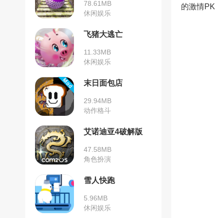
78.61MB
的激情PK
休闲娱乐
飞猪大逃亡
11.33MB
休闲娱乐
末日面包店
29.94MB
动作格斗
艾诺迪亚4破解版
47.58MB
角色扮演
雪人快跑
5.96MB
休闲娱乐