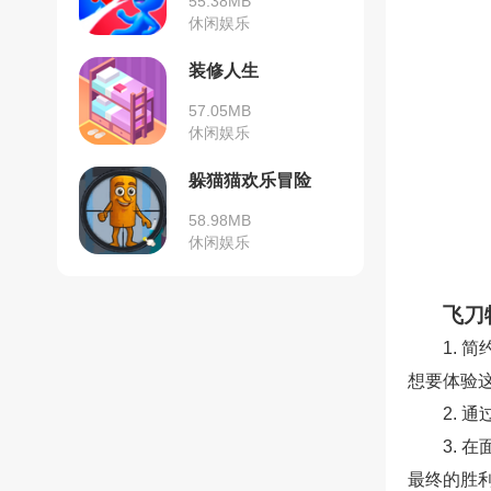
55.38MB
休闲娱乐
装修人生
57.05MB
休闲娱乐
躲猫猫欢乐冒险
58.98MB
休闲娱乐
飞刀
1. 
想要体验
2.
3.
最终的胜