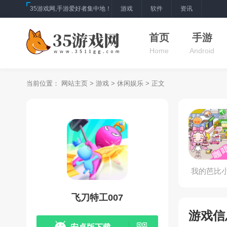
35游戏网,手游爱好者集中地！
游戏
软件
资讯
首页
手游
Home
Android
当前位置：
网站主页
>
游戏
>
休闲娱乐
> 正文
我的芭比
飞刀特工007
游戏信