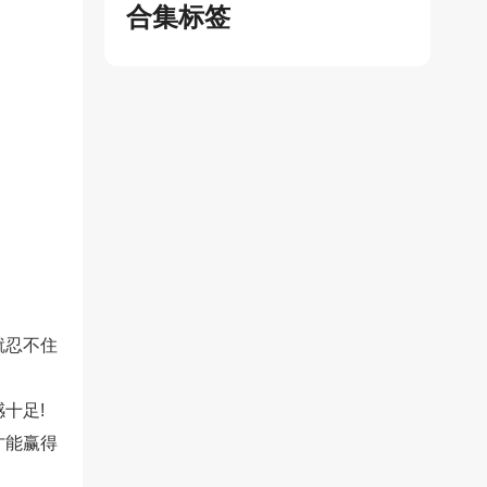
合集标签
就忍不住
十足!
才能赢得