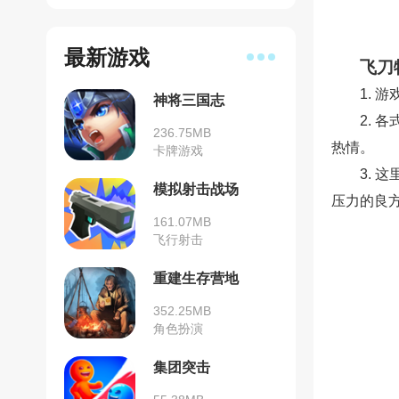
最新游戏
飞刀
1.
神将三国志
2.
236.75MB
热情。
卡牌游戏
3.
模拟射击战场
压力的良
161.07MB
飞行射击
重建生存营地
352.25MB
角色扮演
集团突击