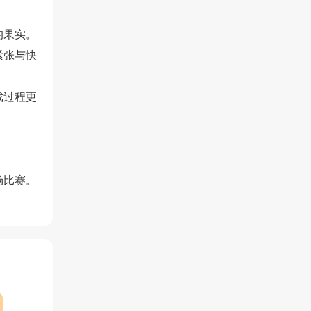
的果实。
紧张与快
戏过程更
场比赛。