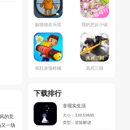
躲猫猫欢乐冒
我的芭比小镇
险
疯狂农场枪械
真武三国
合成大师
下载排行
非现实生活
大小：339.59MB
风的竞
类型：冒险解谜
场又一场