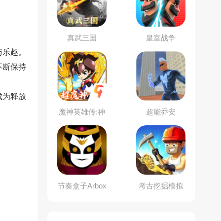
真武三国
皇室战争
与乐趣。
不断保持
成为释放
魔神英雄传:神
超能乔安
龙斗士
节奏盒子Arbox
考古挖掘模拟
模组