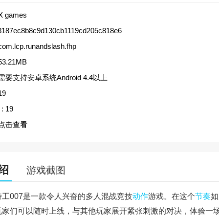
X games
8187ec8b8c9d130cb1119cd205c818e6
com.lcp.runandslash.fhp
53.21MB
需要支持安卓系统Android 4.4以上
19
:
19
点击查看
绍
游戏截图
特工007是一款令人兴奋的多人混战竞技
动作
游戏。在这个
节奏
如
玩家们可以随时上线，与其他玩家展开紧张刺激的对决，体验一