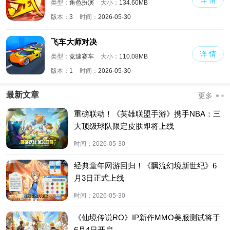
类型：
角色扮演
大小：
134.60MB
版本：
3
时间：
2026-05-30
飞车大师对决
详 情
类型：
竞速赛车
大小：
110.08MB
版本：
1
时间：
2026-05-30
最新文章
更多
重磅联动！《英雄联盟手游》携手NBA：三
大顶级球队限定皮肤即将上线
时间：
2026-05-30
经典童年网游回归！《飘流幻境新世纪》6
月3日正式上线
时间：
2026-05-30
《仙境传说RO》IP新作MMO美服测试将于
6月4日开启