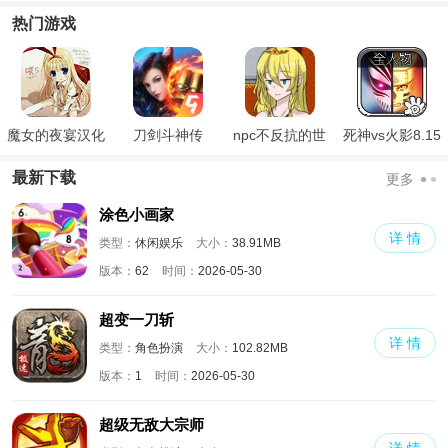
版
热门游戏
魔女的夜宴汉化
刀剑斗神传
npc不反抗的世
死神vs火影8.15
版
界
满人物版
最新下载
更多
涂色小画家
详 情
类型：
休闲娱乐
大小：
38.91MB
版本：
62
时间：
2026-05-30
超变一刀斩
详 情
类型：
角色扮演
大小：
102.82MB
版本：
1
时间：
2026-05-30
超级无敌大宗师
详 情