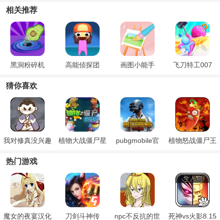
相关推荐
黑洞粉碎机
高能侦探团
画图小能手
飞刀特工007
猜你喜欢
我对修真没兴趣
植物大战僵尸星
pubgmobile官
植物怒战僵尸王
座版
方正版
热门游戏
魔女的夜宴汉化
刀剑斗神传
npc不反抗的世
死神vs火影8.15