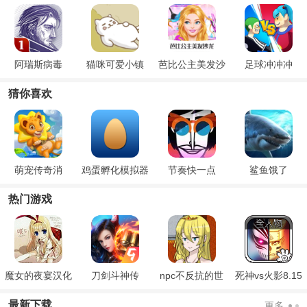
阿瑞斯病毒
猫咪可爱小镇
芭比公主美发沙
足球冲冲冲
龙
猜你喜欢
萌宠传奇消
鸡蛋孵化模拟器
节奏快一点
鲨鱼饿了
热门游戏
魔女的夜宴汉化
刀剑斗神传
npc不反抗的世
死神vs火影8.15
版
界
满人物版
最新下载
更多