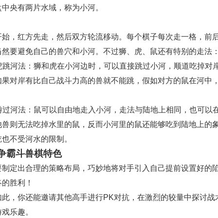
盘中央有两片水域，称为小河。
开始，红方先走，然后双方轮流移动。每个棋子每次走一格，前
当然要避免自己的兽穴和小河。不过狮、虎、鼠还有特别的走法
 狮虎跳河法：狮和虎在小河边时，可以直接跳过小河，顺道吃掉对
如果对岸有比自己战斗力高的兽就不能跳，假如对方的鼠在河中
 鼠游过河法：鼠可以自由地走入小河，走法与陆地上相同，也可以
他兽则无法吃掉水里的鼠，反而小河里的鼠还能够吃到陆地上的
吃也不受河水的限制。
争霸斗兽棋特色
要制定出合理的策略布局，巧妙地将对手引入自己提前设置好的
终的胜利！
如此，你还能邀请其他高手进行PK对抗，在激烈的较量中探讨战
游戏乐趣。