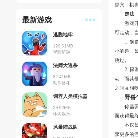
兽穴，棋
走法
最新游戏
游戏
可走动，
逃脱地牢
1.
120.61MB
小的兽。
冒险解谜
跳过。
法师大逃杀
2.
82.41MB
动，而其
动作格斗
之间互相
饲养人类模拟器
野兽
你需
29.92MB
休闲娱乐
而获得最
不仅
风暴陆战队
获更多的