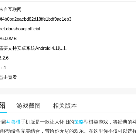
来自互联网
0f4b0bd2eacbd82d18ffe1bdf9ac1eb3
net.doushouqi.official
26.00MB
需要支持安卓系统Android 4.1以上
6.2.6
:
4
点击查看
绍
游戏截图
相关版本
争霸
斗兽棋
手机版是一款让人怀旧的
策略
型棋类游戏，将经典的
的移动设备完美结合，带给你无尽的欢乐。在这里你不仅可以选