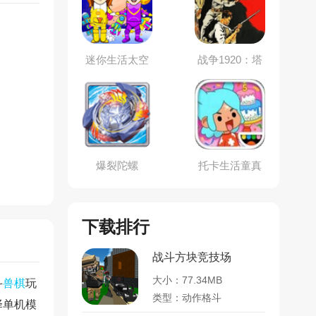
迷你生活太空
战争1920：塔
仓
防
爆裂陀螺
托卡生活童真
世界
下载排行
战斗方块竞技场
大小：77.34MB
斗
兽棋
玩
类型：动作格斗
择单机模