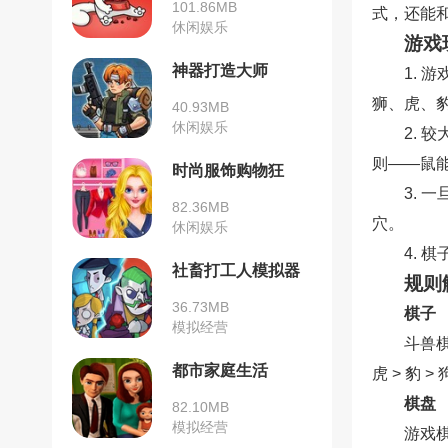
101.86MB
式，还能
休闲娱乐
游戏
神器打造大师
1.
狮、虎、
40.93MB
休闲娱乐
2.
则——鼠
时尚服饰购物狂
3.
82.36MB
穴。
休闲娱乐
4.
社畜打工人模拟器
规则
36.73MB
棋子
模拟经营
斗兽棋
都市家庭生活
虎 > 豹 
棋盘
82.10MB
模拟经营
游戏