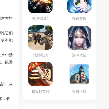
后左右均
铁甲钢拳2
绯色梦境
：
岸比它们
，更不能
在水中活
荒野吃鸡
深渊大陆
象。鼠类
陷阱，从
超级群英传
末日小镇
术，收