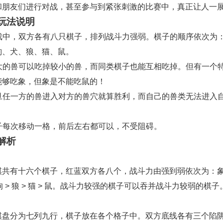
和朋友们进行对战，甚至参与到紧张刺激的比赛中，真正让人一
玩法说明
 游戏中，双方各有八只棋子，排列战斗力强弱。棋子的顺序依次为
豹、犬、狼、猫、鼠。
 较大的兽可以吃掉较小的兽，而同类棋子也能互相吃掉。但有一个
能够吃象，但象是不能吃鼠的！
 一旦任一方的兽进入对方的兽穴就算胜利，而自己的兽类无法进入
 棋子每次移动一格，前后左右都可以，不受阻碍。
解析
共有十六个棋子，红蓝双方各八个，战斗力由强到弱依次为：象 >
> 狗 > 狼 > 猫 > 鼠。战斗力较强的棋子可以吞并战斗力较弱的棋子
棋盘分为七列九行，棋子放在各个格子中。双方底线各有三个陷