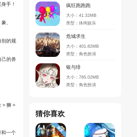
展身手！
疯狂跑跑跑
大小：41.32MB
：象、
类型：休闲娱乐
危城求生
特别的规
大小：401.82MB
类型：角色扮演
自己的兽
银与绯
大小：785.02MB
类型：角色扮演
 狮 >
猜你喜欢
。
阱和一个