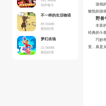
992.94MB
游戏
动作格斗
愉悦的游
不一样的生活物语
野兽
89.55MB
丰富
模拟经营
经典的斗
梦幻农场
巧妙
觉，真是
22.06MB
模拟经营