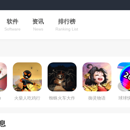
软件
资讯
排行榜
Software
News
Ranking List
扮
火柴人吃鸡行
蜘蛛火车大作
御灵物语
球球快
动
战
息