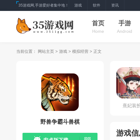
35游戏网,手游爱好者集中地！
游戏
软件
资讯
首页
手游
Home
Android
当前位置：
网站主页
>
游戏
>
模拟经营
> 正文
熹妃装
野兽争霸斗兽棋
游戏信