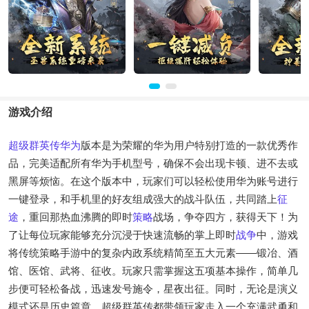
游戏介绍
超级群英传
华为
版本是为荣耀的华为用户特别打造的一款优秀作
品，完美适配所有华为手机型号，确保不会出现卡顿、进不去或
黑屏等烦恼。在这个版本中，玩家们可以轻松使用华为账号进行
一键登录，和手机里的好友组成强大的战斗队伍，共同踏上
征
途
，重回那热血沸腾的即时
策略
战场，争夺四方，获得天下！为
了让每位玩家能够充分沉浸于快速流畅的掌上即时
战争
中，游戏
将传统策略手游中的复杂内政系统精简至五大元素——锻冶、酒
馆、医馆、武将、征收。玩家只需掌握这五项基本操作，简单几
步便可轻松备战，迅速发号施令，星夜出征。同时，无论是演义
模式还是历史篇章，超级群英传都带领玩家走入一个充满武勇和