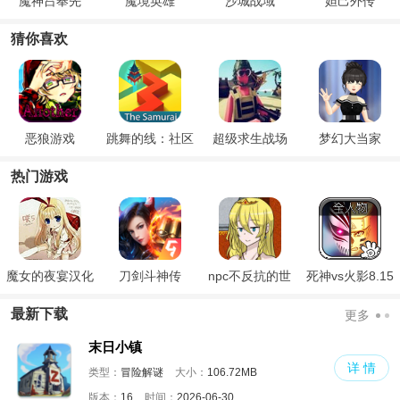
魔神吕奉先
魔境英雄
沙城战域
妲己外传
猜你喜欢
恶狼游戏
跳舞的线：社区
超级求生战场
梦幻大当家
版
热门游戏
魔女的夜宴汉化
刀剑斗神传
npc不反抗的世
死神vs火影8.15
版
界
满人物版
最新下载
更多
末日小镇
详 情
类型：
冒险解谜
大小：
106.72MB
版本：
16
时间：
2026-06-30