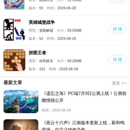
版本：
55
时间：
2026-06-28
英雄城堡战争
详 情
类型：
冒险解谜
大小：
58.05MB
版本：
52
时间：
2026-06-28
拼图王者
详 情
类型：
休闲娱乐
大小：
58.26MB
版本：
101
时间：
2026-06-28
最新文章
更多
《遗忘之海》PC端7月9日公测上线！公测前
瞻情报公开
时间：
2026-06-28
《燕云十六声》江南版本更新上线，新和鸣
登场，自定义特效染色