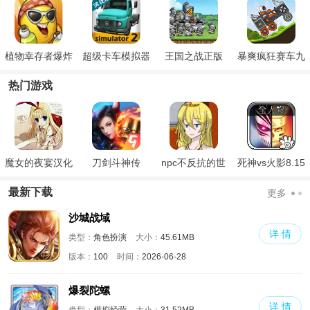
植物幸存者爆炸
超级卡车模拟器
王国之战正版
暴爽疯狂赛车九
完整版
2
游版
热门游戏
魔女的夜宴汉化
刀剑斗神传
npc不反抗的世
死神vs火影8.15
版
界
满人物版
最新下载
更多
沙城战域
详 情
类型：
角色扮演
大小：
45.61MB
版本：
100
时间：
2026-06-28
爆裂陀螺
详 情
类型：
模拟经营
大小：
31.52MB