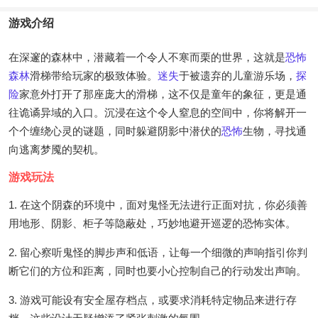
游戏介绍
在深邃的森林中，潜藏着一个令人不寒而栗的世界，这就是
恐怖
森林
滑梯带给玩家的极致体验。
迷失
于被遗弃的儿童游乐场，
探
险
家意外打开了那座庞大的滑梯，这不仅是童年的象征，更是通
往诡谲异域的入口。沉浸在这个令人窒息的空间中，你将解开一
个个缠绕心灵的谜题，同时躲避阴影中潜伏的
恐怖
生物，寻找通
向逃离梦魇的契机。
游戏玩法
1. 在这个阴森的环境中，面对鬼怪无法进行正面对抗，你必须善
用地形、阴影、柜子等隐蔽处，巧妙地避开巡逻的恐怖实体。
2. 留心察听鬼怪的脚步声和低语，让每一个细微的声响指引你判
断它们的方位和距离，同时也要小心控制自己的行动发出声响。
3. 游戏可能设有安全屋存档点，或要求消耗特定物品来进行存