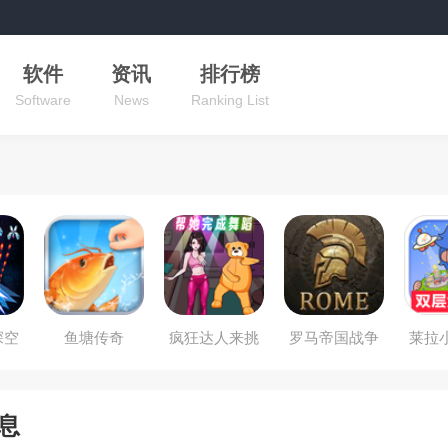
软件
资讯
排行榜
Software
News
Ranking List
深空
鱼塘传奇
疯狂达人来挑
罗马帝国战争
莱拉
战
息