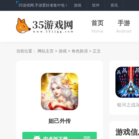
35游戏网,手游爱好者集中地！
游戏
软件
资讯
首页
手游
Home
Android
当前位置：
网站主页
>
游戏
>
角色扮演
> 正文
银河之战
射手
妲己外传
游戏信