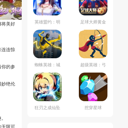
英雄盟约：明
足球大师黄金
佛将美好
星秀
一代
来连连惊
蜘蛛英雄：城
超级英雄：弓
着你的参
市保卫
箭手
精妙绝伦
。
狂刃之成仙坠
挖穿星球
魔
趣。
的无限可