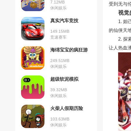
7.12MB
受到无与
休闲娱乐
视觉
真实汽车竞技
1. 
的仙侠天
149.15MB
竞速赛车
2. 
让人热血
海绵宝宝的疯狂游
戏
249.51MB
休闲娱乐
超级软泥模拟
39.32MB
休闲娱乐
火柴人假期历险
103.63MB
休闲娱乐