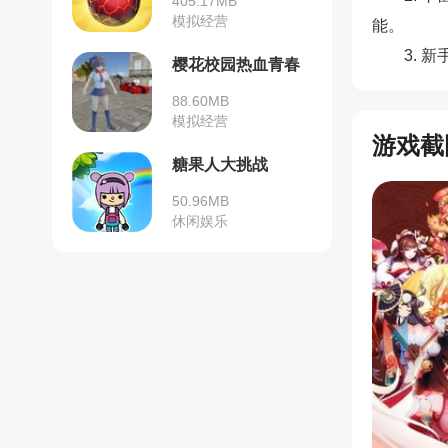
405.17MB
模拟经营
能。
3.
樱花校园热血青春
88.60MB
模拟经营
游戏截
糖果人大挑战
50.96MB
休闲娱乐