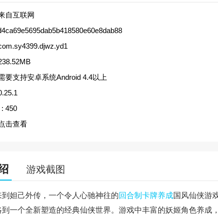
来自互联网
d4ca69e5695dab5b418580e60e8dab88
com.sy4399.djwz.yd1
238.52MB
需要支持安卓系统Android 4.4以上
0.25.1
:
450
点击查看
绍
游戏截图
来到妲己外传，一个令人心驰神往的
回合制
卡牌
养成
国风仙侠游
略到一个全新塑造的经典仙侠世界。游戏中丰富的妖姬角色养成