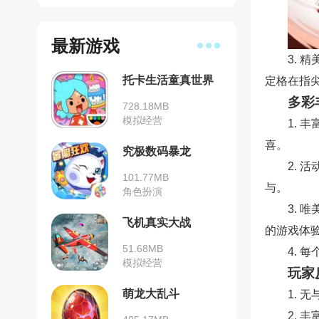
最新游戏
3.
托卡生活童真世界
定格在指
多彩
728.18MB
模拟经营
1.
喜。
究极数码暴龙
2.
101.77MB
与。
角色扮演
3.
飞机真实大战
的游戏体
51.68MB
4.
模拟经营
玩家
萌龙大乱斗
1.
2.