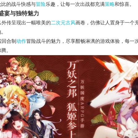
伦比的战斗快感与
冒险
乐趣，让每一次出战都充满
策略
和惊喜。
盛宴与独特魅力
妲己外传呈现出一幅唯美的
二次元
古风
画卷，仿佛让人置身于一个
地。
探索回合制
动作
冒险战斗的魅力，尽享酣畅淋漓的游戏体验，每一
沸腾。