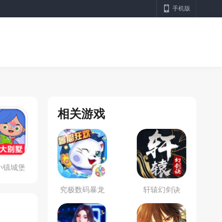
手机版
相关游戏
小镇城堡
世界
究极数码暴龙
轩辕幻剑诀