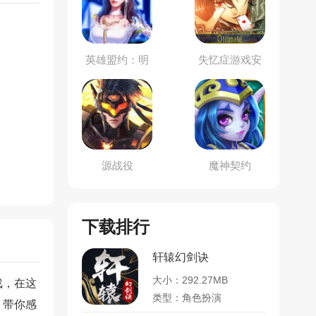
英雄盟约：明
失忆症游戏安
星秀
卓汉化版
源战役
魔神契约
下载排行
轩辕幻剑诀
大小：292.27MB
戏，在这
类型：角色扮演
，带你感