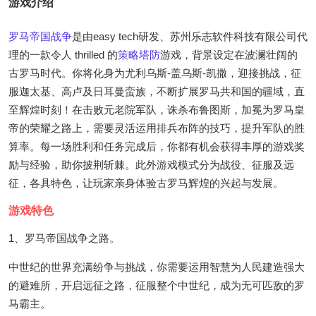
游戏介绍
罗马帝国
战争
是由easy tech研发、苏州乐志软件科技有限公司代
理的一款令人 thrilled 的
策略
塔防
游戏，背景设定在波澜壮阔的
古罗马时代。你将化身为尤利乌斯-盖乌斯-凯撒，迎接挑战，征
服迦太基、高卢及日耳曼蛮族，不断扩展罗马共和国的疆域，直
至辉煌时刻！在击败元老院军队，诛杀布鲁图斯，加冕为罗马皇
帝的荣耀之路上，需要灵活运用排兵布阵的技巧，提升军队的胜
算率。每一场胜利和任务完成后，你都有机会获得丰厚的游戏奖
励与经验，助你披荆斩棘。此外游戏模式分为战役、征服及远
征，各具特色，让玩家亲身体验古罗马辉煌的兴起与发展。
游戏特色
1、罗马帝国战争之路。
中世纪的世界充满纷争与挑战，你需要运用智慧为人民建造强大
的避难所，开启远征之路，征服整个中世纪，成为无可匹敌的罗
马霸主。