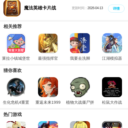
魔法英雄卡片战
更新时间：
2026-04-13
详情
相关推荐
莱拉小镇城堡世
最强指挥官
我要去洗脚
江湖模拟器
界
猜你喜欢
生化危机4重置
重返未来1999
植物大战僵尸拼
松鼠大作战
版
官方版
接版最新版
热门游戏