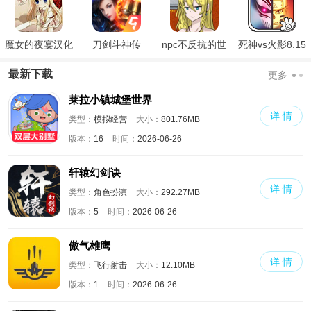
魔女的夜宴汉化
刀剑斗神传
npc不反抗的世
死神vs火影8.15
版
界
满人物版
最新下载
更多
莱拉小镇城堡世界
详 情
类型：
模拟经营
大小：
801.76MB
版本：
16
时间：
2026-06-26
轩辕幻剑诀
详 情
类型：
角色扮演
大小：
292.27MB
版本：
5
时间：
2026-06-26
傲气雄鹰
详 情
类型：
飞行射击
大小：
12.10MB
版本：
1
时间：
2026-06-26