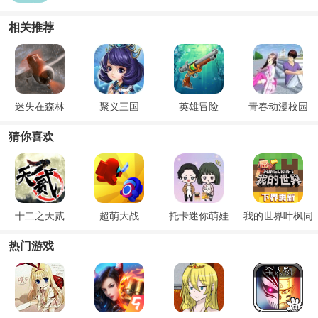
相关推荐
迷失在森林
聚义三国
英雄冒险
青春动漫校园
猜你喜欢
十二之天贰
超萌大战
托卡迷你萌娃
我的世界叶枫同
款幸运极限生存
热门游戏