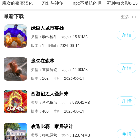
魔女的夜宴汉化
刀剑斗神传
npc不反抗的世
死神vs火影8.15
版
界
满人物版
最新下载
更多
绿巨人城市英雄
详 情
类型：
动作格斗
大小：
45.61MB
版本：
1
时间：
2026-06-14
迷失在森林
详 情
类型：
冒险解谜
大小：
41.60MB
版本：
102
时间：
2026-06-14
西游记之大圣归来
详 情
类型：
角色扮演
大小：
539.41MB
版本：
400
时间：
2026-06-14
改造比赛：家居设计
详 情
类型：
模拟经营
大小：
123.74MB