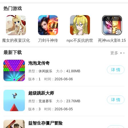
游正版
2024
热门游戏
魔女的夜宴汉化
刀剑斗神传
npc不反抗的世
死神vs火影8.15
版
界
满人物版
最新下载
更多
泡泡龙传奇
详 情
类型：
休闲娱乐
大小：
41.88MB
版本：
1
时间：
2026-06-06
超级跳跃大师
详 情
类型：
竞速赛车
大小：
23.76MB
版本：
3
时间：
2026-06-05
益智生存僵尸冒险