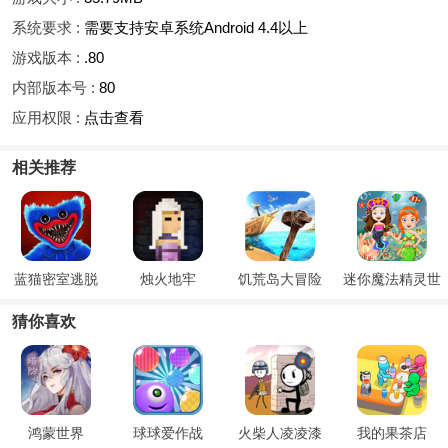
系统要求 :
需要支持安卓系统Android 4.4以上
游戏版本 :
.80
内部版本号 :
80
应用权限 :
点击查看
相关推荐
蓝猫密室逃脱
烛火地牢
饥荒岛大冒险
迷你魔法精灵世
界
猜你喜欢
鸿蒙世界
球球爱作战
火柴人凌凌漆
我的果茶店