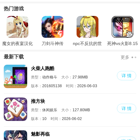
热门游戏
魔女的夜宴汉化
刀剑斗神传
npc不反抗的世
死神vs火影8.15
版
界
满人物版
最新下载
更多
火柴人跑酷
详 情
类型：
动作格斗
大小：
27.98MB
版本：
201605138
时间：
2026-06-03
推方块
详 情
类型：
休闲娱乐
大小：
127.80MB
版本：
10
时间：
2026-06-02
魅影再临