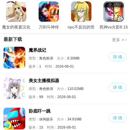
魔女的夜宴汉化
刀剑斗神传
npc不反抗的世
死神vs火影8.15
版
界
满人物版
最新下载
更多
魔界战记
详 情
类型：
角色扮演
大小：
6.30MB
版本：
1
时间：
2026-06-01
美女主播模拟器
详 情
类型：
角色扮演
大小：
110.02MB
版本：
99
时间：
2026-06-01
卧底吓一跳
详 情
类型：
休闲娱乐
大小：
34.91MB
版本：
15
时间：
2026-06-01