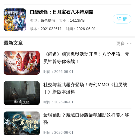
口袋妖怪：日月宝石八木特别篇
详 情
类型：
角色扮演
大小：
14.13MB
版本：
2021032611
时间：
2026-06-01
最新文章
更多
《问道》幽冥鬼狱活动开启！八阶坐骑、元
灵神兽等你来战！
时间：
2026-06-01
社交与新武器齐登场！奇幻MMO《祖灵战
甲》新版本爆料
时间：
2026-06-01
最强辅助？魔域口袋版最稳辅助这样养才够
强
时间：
2026-06-01