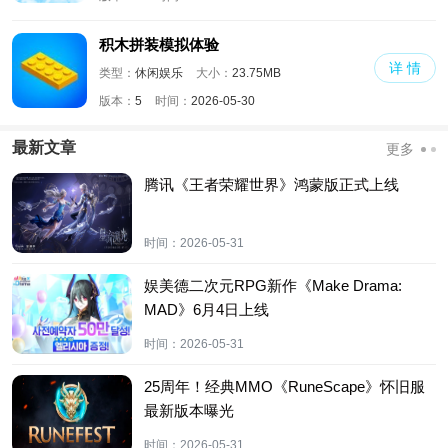
积木拼装模拟体验
详 情
类型：
休闲娱乐
大小：
23.75MB
版本：
5
时间：
2026-05-30
最新文章
更多
腾讯《王者荣耀世界》鸿蒙版正式上线
时间：
2026-05-31
娱美德二次元RPG新作《Make Drama:
MAD》6月4日上线
时间：
2026-05-31
25周年！经典MMO《RuneScape》怀旧服
最新版本曝光
时间：
2026-05-31