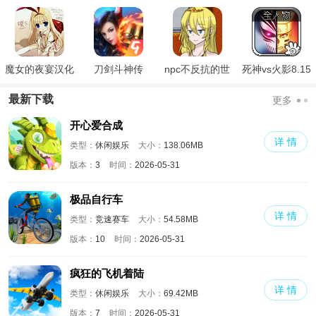
魔女的夜宴汉化
刀剑斗神传
npc不反抗的世
死神vs火影8.15
版
界
满人物版
最新下载
更多
开心爱合成
详 情
类型：
休闲娱乐
大小：
138.06MB
版本：
3
时间：
2026-05-31
极品自行车
详 情
类型：
竞速赛车
大小：
54.58MB
版本：
10
时间：
2026-05-31
疯狂的飞机着陆
详 情
类型：
休闲娱乐
大小：
69.42MB
版本：
7
时间：
2026-05-31