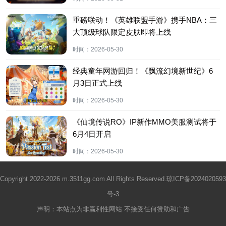
重磅联动！《英雄联盟手游》携手NBA：三
大顶级球队限定皮肤即将上线
时间：
2026-05-30
经典童年网游回归！《飘流幻境新世纪》6
月3日正式上线
时间：
2026-05-30
《仙境传说RO》IP新作MMO美服测试将于
6月4日开启
时间：
2026-05-30
Copyright 2022-2026 m.3511gg.com All Rights Reserved.
琼ICP备2024020593
号-3
声明：本站点为非赢利性网站 不接受任何赞助和广告