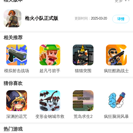
更多
枪火小队正式版
更新时间：
2025-03-20
详情
相关推荐
模拟射击战场
超凡弓箭手
猫猫突围
疯狂酷跑战士
猜你喜欢
深渊的诅咒
变形金钢城市救
荒岛求生2
疯狂脑洞风暴
援
热门游戏