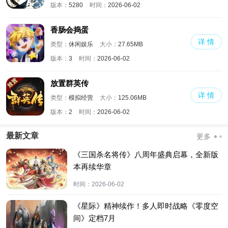
版本：
5280
时间：
2026-06-02
香肠会捣蛋
详 情
类型：
休闲娱乐
大小：
27.65MB
版本：
3
时间：
2026-06-02
放置群英传
详 情
类型：
模拟经营
大小：
125.06MB
版本：
2
时间：
2026-06-02
最新文章
更多
《三国杀名将传》八周年盛典启幕，全新版
本再续华章
时间：
2026-06-02
《星际》精神续作！多人即时战略《零度空
间》定档7月