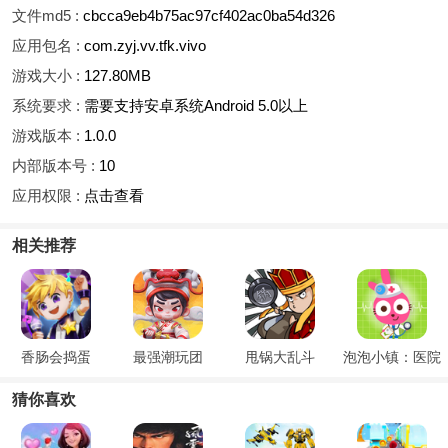
文件md5 :
cbcca9eb4b75ac97cf402ac0ba54d326
应用包名 :
com.zyj.vv.tfk.vivo
游戏大小 :
127.80MB
系统要求 :
需要支持安卓系统Android 5.0以上
游戏版本 :
1.0.0
内部版本号 :
10
应用权限 :
点击查看
相关推荐
香肠会捣蛋
最强潮玩团
甩锅大乱斗
泡泡小镇：医院
猜你喜欢