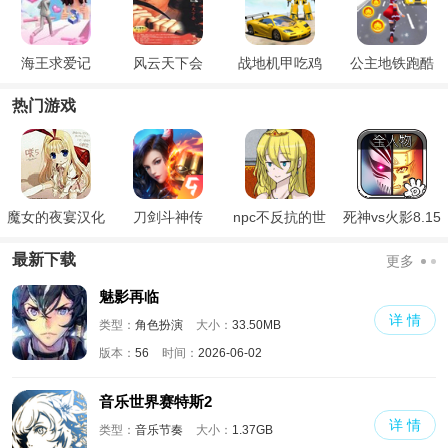
海王求爱记
风云天下会
战地机甲吃鸡
公主地铁跑酷
热门游戏
魔女的夜宴汉化
刀剑斗神传
npc不反抗的世
死神vs火影8.15
版
界
满人物版
最新下载
更多
魅影再临
详 情
类型：
角色扮演
大小：
33.50MB
版本：
56
时间：
2026-06-02
音乐世界赛特斯2
详 情
类型：
音乐节奏
大小：
1.37GB