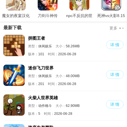
魔女的夜宴汉化
刀剑斗神传
npc不反抗的世
死神vs火影8.15
版
界
满人物版
最新下载
更多
拼图王者
详 情
类型：
休闲娱乐
大小：
58.26MB
版本：
101
时间：
2026-06-28
迷你飞刀世界
详 情
类型：
休闲娱乐
大小：
48.00MB
版本：
201
时间：
2026-06-28
火柴人世界英雄
详 情
类型：
动作格斗
大小：
62.90MB
版本：
5
时间：
2026-06-28