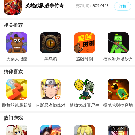
英雄战队战争传奇
更新时间：
2026-04-18
详情
相关推荐
火柴人很酷
黑乌鸦
追凶时刻
石灰游乐场沙盒
猜你喜欢
跳舞的线最新版
火影忍者巅峰对
植物大战僵尸生
掘地求财挖穿地
决手游
态版
球
热门游戏