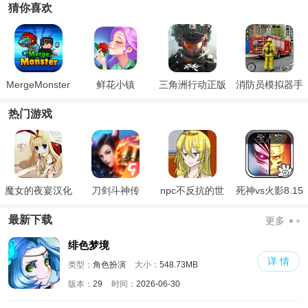
猜你喜欢
MergeMonster
鲜花小镇
三角洲行动正版
消防员模拟器手
官方版
机版
热门游戏
魔女的夜宴汉化
刀剑斗神传
npc不反抗的世
死神vs火影8.15
版
界
满人物版
最新下载
更多
绯色梦境
详 情
类型：
角色扮演
大小：
548.73MB
版本：
29
时间：
2026-06-30