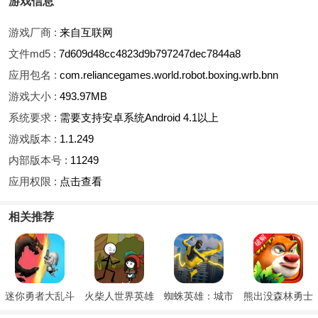
游戏信息
游戏厂商 :
来自互联网
文件md5 :
7d609d48cc4823d9b797247dec7844a8
应用包名 :
com.reliancegames.world.robot.boxing.wrb.bnn
游戏大小 :
493.97MB
系统要求 :
需要支持安卓系统Android 4.1以上
游戏版本 :
1.1.249
内部版本号 :
11249
应用权限 :
点击查看
相关推荐
迷你勇者大乱斗
火柴人世界英雄
蜘蛛英雄：城市
熊出没森林勇士
保卫