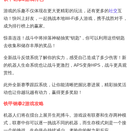
游戏的乐趣不仅体现在更大更精彩的玩法，还有更多的
社交
互
动！快叫上好友，一起挑战本地Wi-Fi多人游戏，携手战胜对手，
成为排行榜上的赢家。
惊喜连连！战斗中将掉落神秘抽奖“钥匙”，你可以利用这些钥匙
去收集和储存丰厚的奖品！
全新战斗反馈系统了解你的实力，感受自己造成了多少伤害！新
的机器人生命系统也让战斗更激烈，APS变身HPS，战斗更具观
赏性。
此外全新赛季跟踪系统，让你能清晰把握比赛进展，精彩抽奖活
动也让你越玩越有动力，赢得更多奖励！
铁甲钢拳2游戏攻略
机器人们将在擂台上展开生死搏斗。游戏设有联赛和生存两种模
式，联赛中你可以逐一挑战不同的机器，而生存模式则是一个接
一个的挑战，生命值会持续减少，考验你的耐力和反应。