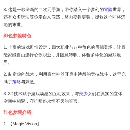
3. 这是一款全新的
二次元
手游，带你踏入一个梦幻的
冒险
世界，
还有众多玩法等你亲自来闯荡，努力变得更强，拯救这个即将沉
沦的末世。
绯色梦境特色
1. 丰富的游戏剧情设定，四大职业与八种角色的震撼登场，让冒
险家能自由选择心仪职业，并随意转职，体验多样化的游戏境
界。
2. 制定你的战术，利用豪华神器开启史诗般的竞技战斗，这里充
满了
策略
与刺激。
3. 3D技术赋予游戏动感的互动效果，与
美少女
们在真实的立体
空间中相聚，守护那份永恒不灭的誓言。
绯色梦境介绍
1. 【Magic Vision】