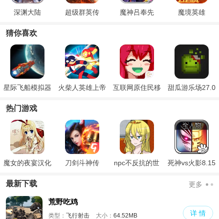
深渊大陆
超级群英传
魔神吕奉先
魔境英雄
猜你喜欢
星际飞船模拟器
火柴人英雄上帝
互联网原住民移
甜瓜游乐场27.0
之战
植版
热门游戏
魔女的夜宴汉化
刀剑斗神传
npc不反抗的世
死神vs火影8.15
版
界
满人物版
最新下载
更多
荒野吃鸡
详 情
类型：
飞行射击
大小：
64.52MB