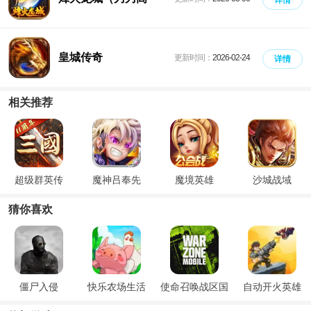
爆）
皇城传奇
更新时间：
2026-02-24
详情
相关推荐
超级群英传
魔神吕奉先
魔境英雄
沙城战域
猜你喜欢
僵尸入侵
快乐农场生活
使命召唤战区国
自动开火英雄
际服