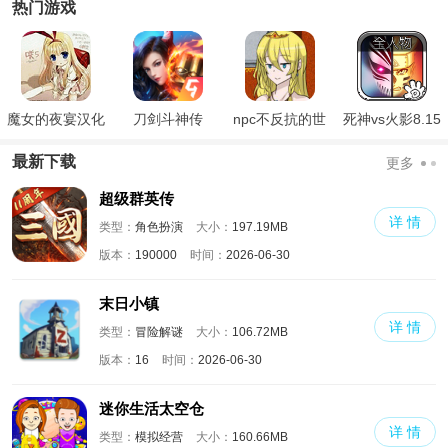
热门游戏
魔女的夜宴汉化
刀剑斗神传
npc不反抗的世
死神vs火影8.15
版
界
满人物版
最新下载
更多
超级群英传
详 情
类型：
角色扮演
大小：
197.19MB
版本：
190000
时间：
2026-06-30
末日小镇
详 情
类型：
冒险解谜
大小：
106.72MB
版本：
16
时间：
2026-06-30
迷你生活太空仓
详 情
类型：
模拟经营
大小：
160.66MB