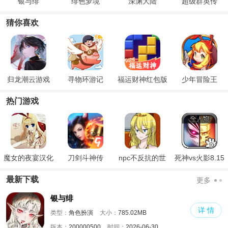
银与绯
绯色梦境
深渊大陆
超级群英传
猜你喜欢
归龙潮云游戏
寻物环游记
福运财神红包版
少年冒险王
热门游戏
魔女的夜宴汉化
刀剑斗神传
npc不反抗的世
死神vs火影8.15
版
界
满人物版
最新下载
更多
银与绯
详 情
类型：
角色扮演
大小：
785.02MB
版本：
200000500
时间：
2026-06-30