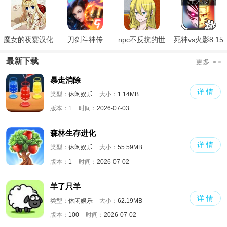
魔女的夜宴汉化
刀剑斗神传
npc不反抗的世
死神vs火影8.15
版
界
满人物版
最新下载
更多
暴走消除
详 情
类型：
休闲娱乐
大小：
1.14MB
版本：
1
时间：
2026-07-03
森林生存进化
详 情
类型：
休闲娱乐
大小：
55.59MB
版本：
1
时间：
2026-07-02
羊了只羊
详 情
类型：
休闲娱乐
大小：
62.19MB
版本：
100
时间：
2026-07-02