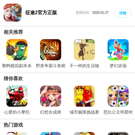
征途2官方正版
更新时间：
2025-01-27
详情
相关推荐
鹅鸭模拟剧本杀
野兽争霸斗兽棋
不一样的生活物
梦幻农场
语
猜你喜欢
心爱的小摩托
幻想合成师
城市极限挑战赛
芭比公主明星时
尚派对
热门游戏