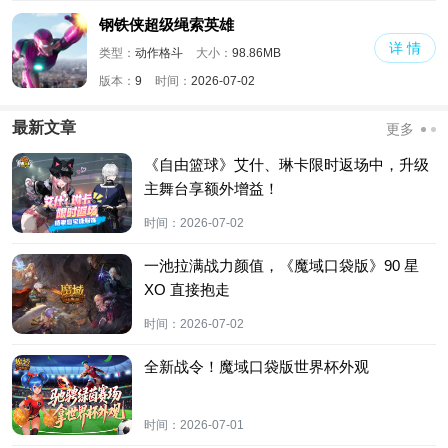
钢铁侠超级绳索英雄
详 情
类型：
动作格斗
大小：
98.86MB
版本：
9
时间：
2026-07-02
最新文章
更多
《自由篮球》艾什、琳卡限时返场中，升级
主舞台享额外增益！
时间：
2026-07-02
一池拉满战力颜值，《魔域口袋版》90 星
XO 直接抱走
时间：
2026-07-02
全新战令！魔域口袋版世界杯外观
时间：
2026-07-01