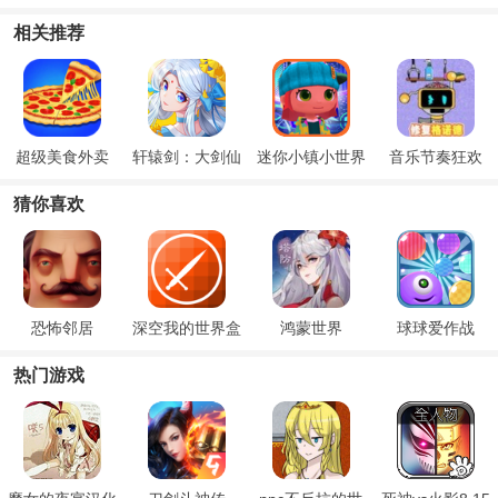
相关推荐
超级美食外卖
轩辕剑：大剑仙
迷你小镇小世界
音乐节奏狂欢
猜你喜欢
恐怖邻居
深空我的世界盒
鸿蒙世界
球球爱作战
子
热门游戏