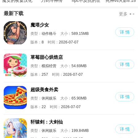
魔女的夜宴汉化
刀剑斗神传
npc不反抗的世
死神vs火影8.15
版
界
满人物版
最新下载
更多
魔塔少女
详 情
类型：
动作格斗
大小：
589.15MB
版本：
8
时间：
2026-07-07
草莓甜心烘焙店
详 情
类型：
模拟经营
大小：
54.69MB
版本：
257
时间：
2026-07-07
超级美食外卖
详 情
类型：
休闲娱乐
大小：
65.90MB
版本：
22
时间：
2026-07-07
轩辕剑：大剑仙
详 情
类型：
休闲娱乐
大小：
199.84MB