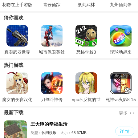
花吻在上手游版
青云仙踪
纵剑武林
九州仙剑录
安卓
猜你喜欢
真实武器世界
城市保卫英雄
恐怖学校3
球球动起来
热门游戏
魔女的夜宴汉化
刀剑斗神传
npc不反抗的世
死神vs火影8.15
版
界
满人物版
最新下载
更多
王大锤的幸福生活
详 情
类型：
休闲娱乐
大小：
68.67MB