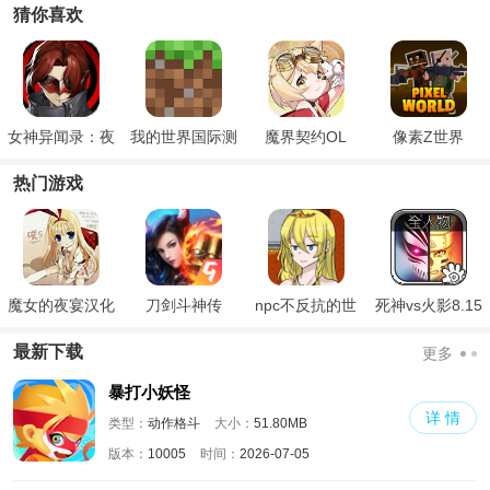
猜你喜欢
女神异闻录：夜
我的世界国际测
魔界契约OL
像素Z世界
幕魅影官方版
试版
热门游戏
魔女的夜宴汉化
刀剑斗神传
npc不反抗的世
死神vs火影8.15
版
界
满人物版
最新下载
更多
暴打小妖怪
详 情
类型：
动作格斗
大小：
51.80MB
版本：
10005
时间：
2026-07-05