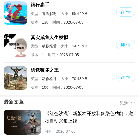
潜行高手
详 情
类型：
冒险解谜
大小：
65.64MB
版本：
130
时间：
2026-07-05
真实咸鱼人生模拟
详 情
类型：
模拟经营
大小：
24.73MB
版本：
1
时间：
2026-07-05
饥饿破坏之王
详 情
类型：
动作格斗
大小：
70.93MB
版本：
100
时间：
2026-07-05
最新文章
更多
《红色沙漠》新版本开放装备染色功能，宠
物自动采集上线
时间：
2026-07-05