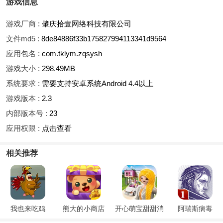
游戏信息
游戏厂商 :
肇庆拾壹网络科技有限公司
文件md5 :
8de84886f33b175827994113341d9564
应用包名 :
com.tklym.zqsysh
游戏大小 :
298.49MB
系统要求 :
需要支持安卓系统Android 4.4以上
游戏版本 :
2.3
内部版本号 :
23
应用权限 :
点击查看
相关推荐
我也来吃鸡
熊大的小商店
开心萌宝甜甜消
阿瑞斯病毒