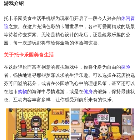
游戏介绍
托卡乐园美食生活手机版为玩家们开启了一段令人兴奋的
休闲
冒
险
之旅。在这片充满色彩的卡通世界中，各种可爱而精致的场景
等待着你去探索。无论是精心设计的花店，还是蕴藏乐趣的公
园，每一次游玩都将带给你全新的体验与惊喜。
关于托卡乐园美食生活
在这款轻松而富有创意的模拟游戏中，你将化身为自由的
探险
者，畅快地追寻那些梦寐以求的生活乐趣。可以选择在花店挑选
芬芳四溢的花朵，或者在公园放飞心中的理想风筝，甚至还可以
在超市
购物
的海洋中尽情遨游，或是在
健身
房锻炼，保持最佳状
态。互动内容丰富多样，让你感受到前所未有的快乐。