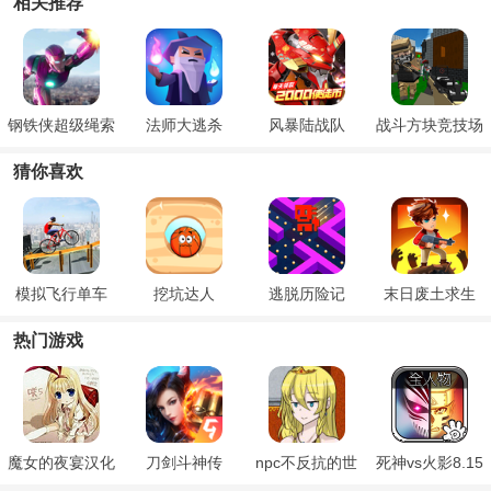
相关推荐
钢铁侠超级绳索
法师大逃杀
风暴陆战队
战斗方块竞技场
英雄
猜你喜欢
模拟飞行单车
挖坑达人
逃脱历险记
末日废土求生
热门游戏
魔女的夜宴汉化
刀剑斗神传
npc不反抗的世
死神vs火影8.15