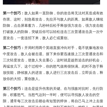
第一个技巧：
敌人如果一直防御，你的攻击将无法对其造成有效
伤害。这时，别急着攻击，先拉开与敌人的距离。如果敌人继续
防御，点击屏幕蓄力，几秒钟后松手释放强力攻击，强力攻击能
打破敌人的防御，突破后你可以轻松连击三次普通攻击及一次中
度攻击，一套连招下来，敌人必亡或重创。
第二个技巧：
开局时用两个英雄直接冲向对手，毫不犹豫地发动
中度攻击，敌人会被击退。接下来你要迅速接上三次普通攻击和
三次轻度攻击，使敌人失去重心，这时就是趁胜追击的好机会，
再猛攻几下。这个过程中，你的怒气值将很快满。此时不急于释
放技能，静候敌人的进攻，敌人进行三次攻击后，立即反击，释
放你的大招，重创敌人。
第三个技巧：
连击是提升伤害的关键。在与强敌对抗时，先行防
御，积蓄怒气。当怒气达到一半时，便可以寻找敌人攻击的空
隙，通常每三次攻击后都会有短暂的猝休，将自己马上冲上去接