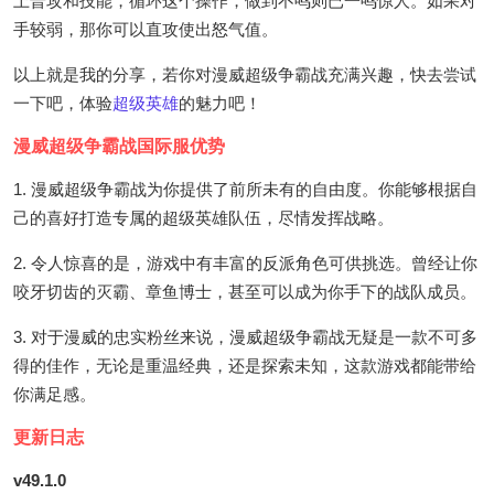
上普攻和技能，循环这个操作，做到不鸣则已一鸣惊人。如果对
手较弱，那你可以直攻使出怒气值。
以上就是我的分享，若你对漫威超级争霸战充满兴趣，快去尝试
一下吧，体验
超级英雄
的魅力吧！
漫威超级争霸战国际服优势
1. 漫威超级争霸战为你提供了前所未有的自由度。你能够根据自
己的喜好打造专属的超级英雄队伍，尽情发挥战略。
2. 令人惊喜的是，游戏中有丰富的反派角色可供挑选。曾经让你
咬牙切齿的灭霸、章鱼博士，甚至可以成为你手下的战队成员。
3. 对于漫威的忠实粉丝来说，漫威超级争霸战无疑是一款不可多
得的佳作，无论是重温经典，还是探索未知，这款游戏都能带给
你满足感。
更新日志
v49.1.0