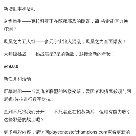
新增副本和活动
灰烬重生——克拉科亚正在酝酿邪恶的阴谋，简·格雷能否力挽
狂澜？
凤凰之力五人组——多元宇宙陷入混乱，凤凰之力全面爆发！
大师级挑战——挑战满星7星的强敌，迎接全新的考验！
v49.0.0
新任务和活动
屏幕时间——当复仇者联盟的塔楼变暗，爱国者和猎鹰必须与阿
尼姆·佐拉进行数字对抗！
直到不死将我们分开——不死者正在招募新兵，但谁有能力吸引
这些邪恶的战士呢？
更多精彩内容，请访问playcontestofchampions.com查看更新的