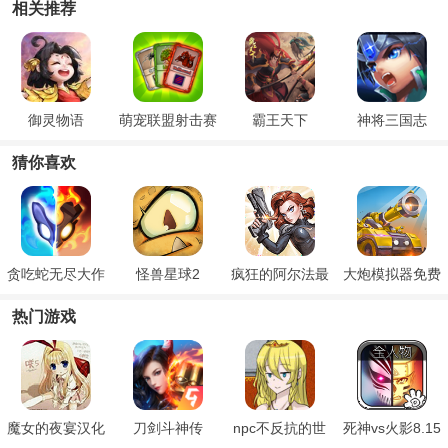
相关推荐
御灵物语
萌宠联盟射击赛
霸王天下
神将三国志
猜你喜欢
贪吃蛇无尽大作
怪兽星球2
疯狂的阿尔法最
大炮模拟器免费
战手游
新版
版
热门游戏
魔女的夜宴汉化
刀剑斗神传
npc不反抗的世
死神vs火影8.15