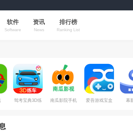
软件
资讯
排行榜
Software
News
Ranking List
送
驾考宝典3D练
南瓜影院手机
爱吾游戏宝盒
幕
车
在线观看
单机版
息