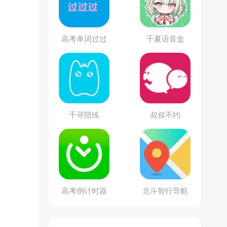
高考单词过过
千夏语音盒
过
千寻陪练
叔叔不约
高考倒计时器
北斗智行导航