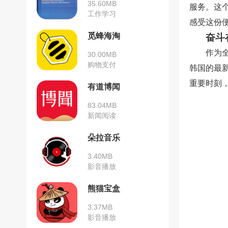
35.60MB
服务。这
工作学习
感受这份
觅蜂海淘
奋斗
作为
30.00MB
购物支付
韩国的最
重要时刻
有道博闻
83.04MB
新闻阅读
朵拉音乐
3.40MB
影音播放
熊猫宝盒
3.37MB
影音播放