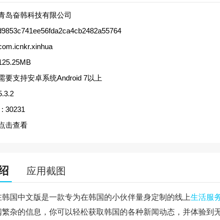
青岛奋韩科技有限公司
d9853c741ee56fda2ca4cb2482a55764
com.icnkr.xinhua
125.25MB
需要支持安卓系统Android 7以上
5.3.2
:
30231
点击查看
绍
应用截图
在韩国中文版是一款专为在韩国的小伙伴量身定制的线上
生活服
阅繁杂的信息，你可以轻松获取韩国的各种新闻动态，并体验到