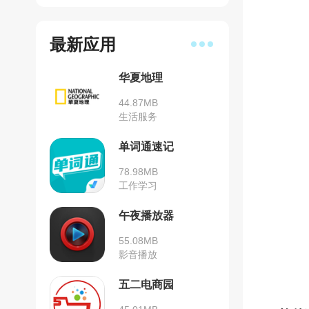
最新应用
华夏地理
44.87MB
生活服务
单词通速记
78.98MB
工作学习
午夜播放器
55.08MB
影音播放
五二电商园