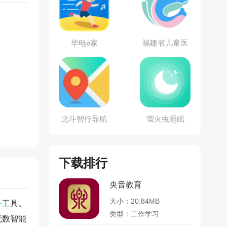
华电e家
福建省儿童医
院
北斗智行导航
萤火虫睡眠
下载排行
央音教育
大小：20.84MB
务
工具。
类型：工作学习
无数智能