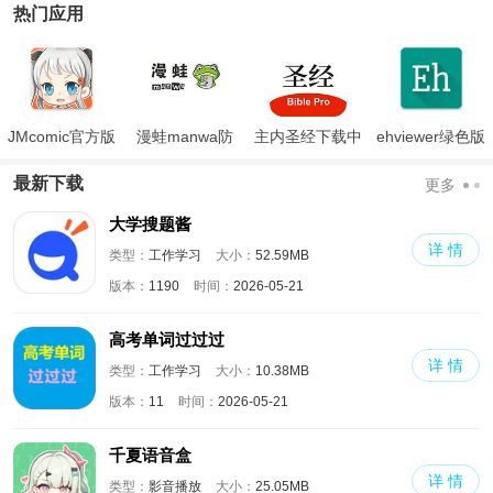
热门应用
JMcomic官方版
漫蛙manwa防
主内圣经下载中
ehviewer绿色版
走失
文版和合本
最新版本2024
最新下载
更多
大学搜题酱
详 情
类型：
工作学习
大小：
52.59MB
版本：
1190
时间：
2026-05-21
高考单词过过过
详 情
类型：
工作学习
大小：
10.38MB
版本：
11
时间：
2026-05-21
千夏语音盒
详 情
类型：
影音播放
大小：
25.05MB