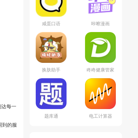
咸蛋口语
咔嚓漫画
换肤助手
咚咚健康管家
到达每一
题库通
电工计算器
周到的服