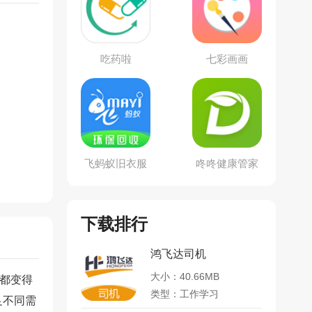
吃药啦
七彩画画
飞蚂蚁旧衣服
咚咚健康管家
回收
下载排行
鸿飞达司机
大小：40.66MB
都变得
类型：工作学习
足不同需