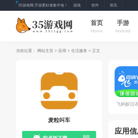
35游戏网,手游爱好者集中地！
游戏
软件
资讯
首页
手游
Home
Android
当前位置：
网站主页
>
应用
>
生活服务
> 正文
飞蚂蚁旧
回收
麦粒叫车
应用信