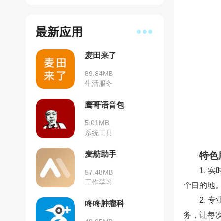
最新应用
麦田来了
89.84MB
生活服务
鹰哥语音包
5.01MB
系统工具
麦舫助手
特色
1.
57.48MB
工作学习
个目的地
2.
咚咚肿瘤科
务，让每