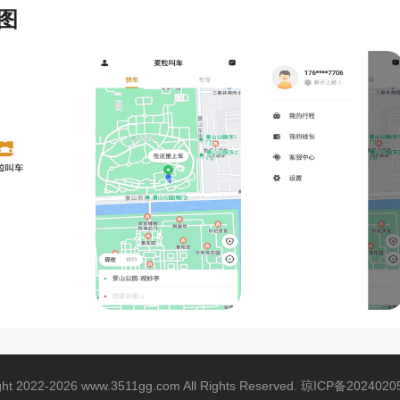
图
ght 2022-2026 www.3511gg.com All Rights Reserved.
琼ICP备2024020