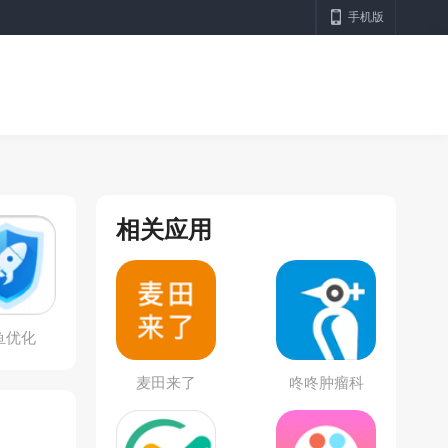
手机版
相关应用
鱼优化
麦田来了
咚咚肿瘤科