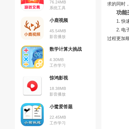
76.24MB
求的同时
系统工具
功能
小鹿视频
1.
2.
45.54MB
影音播放
过程更加
数学计算大挑战
4.30MB
工作学习
惊鸿影视
18.38MB
影音播放
小鹭爱答题
22.45MB
工作学习