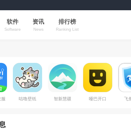
软件
资讯
排行榜
Software
News
Ranking List
衣服
咕噜壁纸
智新慧疆
哑巴开口
飞
息