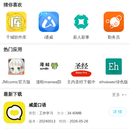
猜你喜欢
千城软件库
i通威
薪人薪事
勤务员
热门应用
JMcomic官方版
漫蛙manwa防
主内圣经下载中
ehviewer绿色版
走失
文版和合本
最新版本2024
最新下载
更多
咸蛋口语
详 情
类型：
工作学习
大小：
34.40MB
版本：
20240013
时间：
2026-05-26