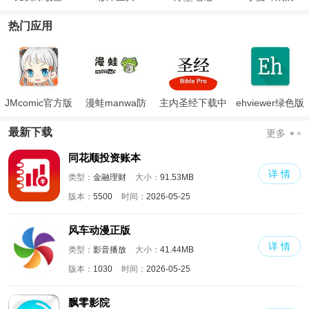
热门应用
JMcomic官方版
漫蛙manwa防
主内圣经下载中
ehviewer绿色版
走失
文版和合本
最新版本2024
最新下载
更多
同花顺投资账本
详 情
类型：
金融理财
大小：
91.53MB
版本：
5500
时间：
2026-05-25
风车动漫正版
详 情
类型：
影音播放
大小：
41.44MB
版本：
1030
时间：
2026-05-25
飘零影院