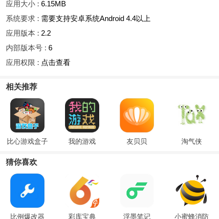
应用大小 :
6.15MB
系统要求 :
需要支持安卓系统Android 4.4以上
应用版本 :
2.2
内部版本号 :
6
应用权限 :
点击查看
相关推荐
比心游戏盒子
我的游戏
友贝贝
淘气侠
猜你喜欢
比例爆改器
彩库宝典
浮墨笔记
小蜜蜂消防