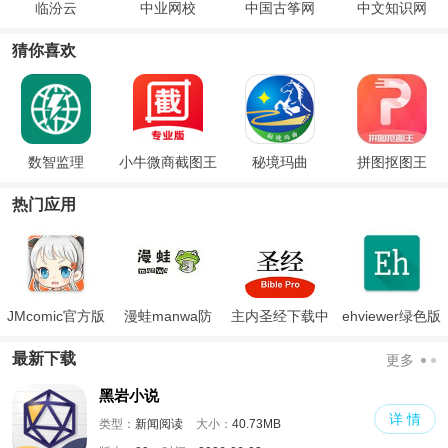
临汾云
中业网校
中国古筝网
中文知识网
猜你喜欢
数智监理
小牛微商截图王
秘境玛曲
拼图抠图王
热门应用
JMcomic官方版
漫蛙manwa防
主内圣经下载中
ehviewer绿色版
走失
文版和合本
最新版本2024
最新下载
更多
黑岩小说
详 情
类型：
新闻阅读
大小：
40.73MB