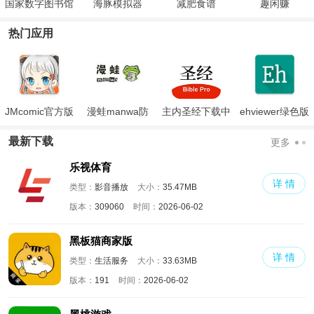
国家数字图书馆
海豚模拟器
减肥食谱
趣闲赚
热门应用
JMcomic官方版
漫蛙manwa防
主内圣经下载中
ehviewer绿色版
走失
文版和合本
最新版本2024
最新下载
更多
乐视体育
详 情
类型：
影音播放
大小：
35.47MB
版本：
309060
时间：
2026-06-02
黑板猫商家版
详 情
类型：
生活服务
大小：
33.63MB
版本：
191
时间：
2026-06-02