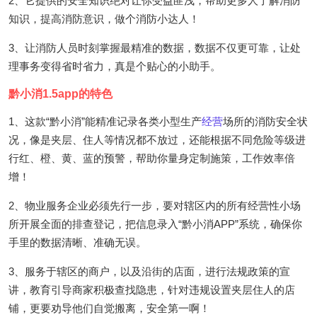
2、它提供的安全知识绝对让你受益匪浅，帮助更多人了解消防
知识，提高消防意识，做个消防小达人！
3、让消防人员时刻掌握最精准的数据，数据不仅更可靠，让处
理事务变得省时省力，真是个贴心的小助手。
黔小消1.5app的特色
1、这款“黔小消”能精准记录各类小型生产
经营
场所的消防安全状
况，像是夹层、住人等情况都不放过，还能根据不同危险等级进
行红、橙、黄、蓝的预警，帮助你量身定制施策，工作效率倍
增！
2、物业服务企业必须先行一步，要对辖区内的所有经营性小场
所开展全面的排查登记，把信息录入“黔小消APP”系统，确保你
手里的数据清晰、准确无误。
3、服务于辖区的商户，以及沿街的店面，进行法规政策的宣
讲，教育引导商家积极查找隐患，针对违规设置夹层住人的店
铺，更要劝导他们自觉搬离，安全第一啊！