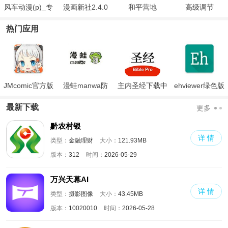
风车动漫(p)_专
漫画新社2.4.0
和平营地
高级调节
注动漫的门户手
热门应用
机版
JMcomic官方版
漫蛙manwa防
主内圣经下载中
ehviewer绿色版
走失
文版和合本
最新版本2024
最新下载
更多
黔农村银
详 情
类型：
金融理财
大小：
121.93MB
版本：
312
时间：
2026-05-29
万兴天幕AI
详 情
类型：
摄影图像
大小：
43.45MB
版本：
10020010
时间：
2026-05-28