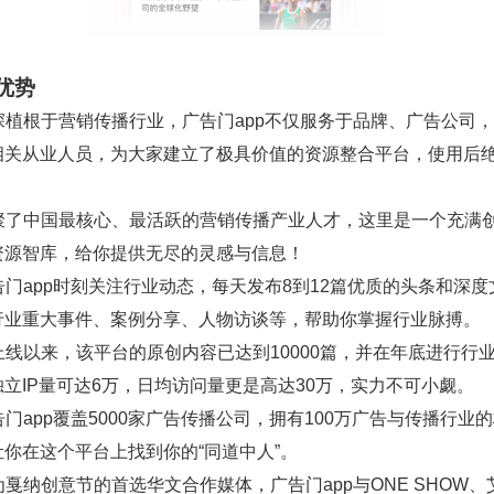
优势
深深植根于营销传播行业，广告门app不仅服务于品牌、广告公司
相关从业人员，为大家建立了极具价值的资源整合平台，使用后
。
 汇聚了中国最核心、最活跃的营销传播产业人才，这里是一个充满
资源智库，给你提供无尽的灵感与信息！
广告门app时刻关注行业动态，每天发布8到12篇优质的头条和深
行业重大事件、案例分享、人物访谈等，帮助你掌握行业脉搏。
自上线以来，该平台的原创内容已达到10000篇，并在年底进行行
立IP量可达6万，日均访问量更是高达30万，实力不可小觑。
广告门app覆盖5000家广告传播公司，拥有100万广告与传播行业
你在这个平台上找到你的“同道中人”。
作为戛纳创意节的首选华文合作媒体，广告门app与ONE SHOW、