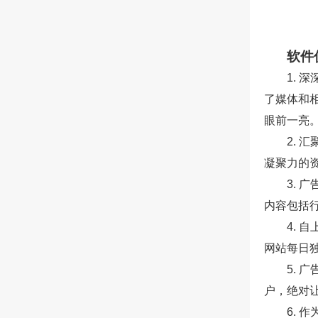
软件
1. 
了媒体和
眼前一亮
2.
凝聚力的
3. 
内容包括
4. 
网站每日独
5. 
户，绝对让
6. 