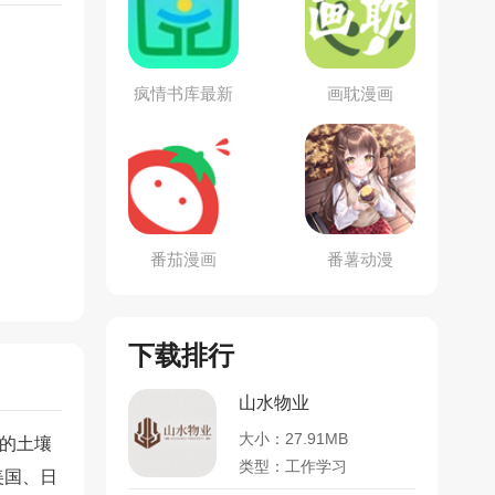
疯情书库最新
画耽漫画
版
番茄漫画
番薯动漫
下载排行
山水物业
大小：27.91MB
业的土壤
类型：工作学习
美国、日