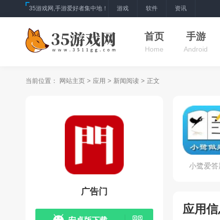
35游戏网,手游爱好者集中地！
游戏
软件
资讯
首页
手游
Home
Android
当前位置：
网站主页
>
应用
>
新闻阅读
> 正文
小鹭爱答
广告门
应用信