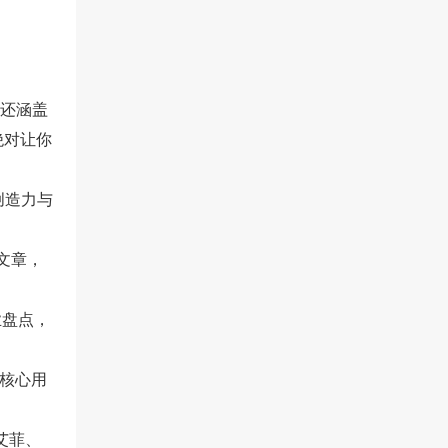
，还涵盖
绝对让你
创造力与
度文章，
业盘点，
的核心用
艾菲、