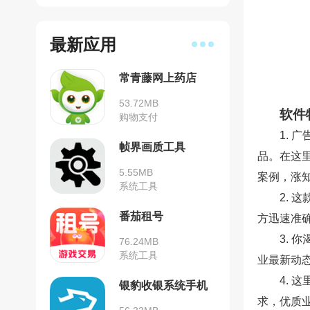
最新应用
常青藤网上药店
53.72MB
软件
购物支付
1. 
帧界画质工具
品。在这
5.55MB
案例，涨
系统工具
2.
番茄租号
方迅速准
3. 
76.24MB
系统工具
业最新动
4. 
银豹收银系统手机
求，优质
安卓版