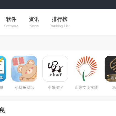
软件
资讯
排行榜
Software
News
Ranking List
题
小鲸鱼壁纸
小象汉字
山东文明实践
易
行动
息