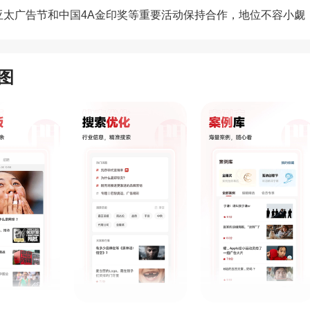
T亚太广告节和中国4A金印奖等重要活动保持合作，地位不容小觑
图