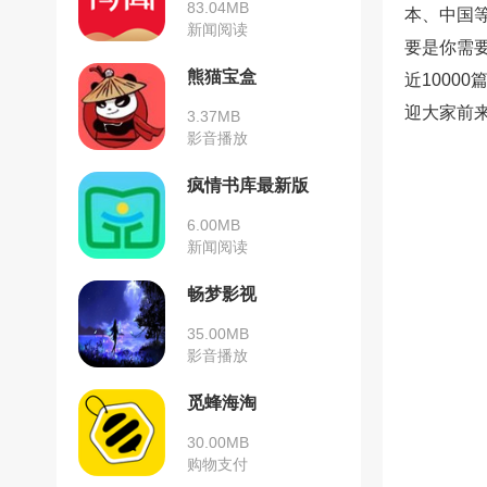
83.04MB
本、中国
新闻阅读
要是你需
熊猫宝盒
近1000
迎大家前
3.37MB
影音播放
疯情书库最新版
6.00MB
新闻阅读
畅梦影视
35.00MB
影音播放
觅蜂海淘
30.00MB
购物支付