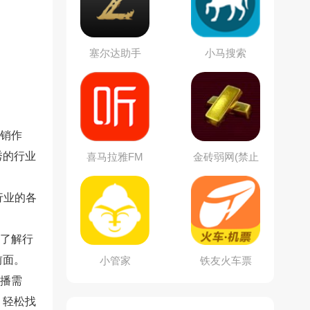
塞尔达助手
小马搜索
营销作
秀的行业
喜马拉雅FM
金砖弱网(禁止
倒卖)
行业的各
你了解行
前面。
小管家
铁友火车票
传播需
，轻松找