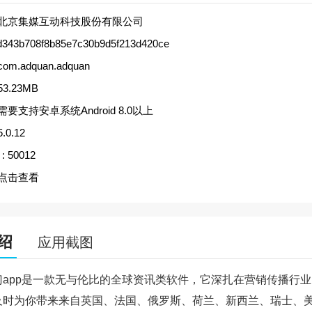
北京集媒互动科技股份有限公司
d343b708f8b85e7c30b9d5f213d420ce
com.adquan.adquan
53.23MB
需要支持安卓系统Android 8.0以上
5.0.12
:
50012
点击查看
绍
应用截图
门app是一款无与伦比的全球资讯类软件，它深扎在营销传播行
及时为你带来来自英国、法国、俄罗斯、荷兰、新西兰、瑞士、