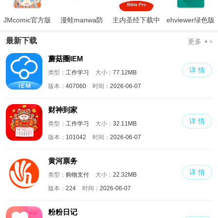
JMcomic官方版
漫蛙manwa防
主内圣经下载中
ehviewer绿色版
走失
文版和合本
最新版本2024
最新下载
更多
蘑菇圈IEM
详 情
类型：
工作学习
大小：
77.12MB
版本：
407060
时间：
2026-06-07
财神到家
详 情
类型：
工作学习
大小：
32.11MB
版本：
101042
时间：
2026-06-07
黄河票务
详 情
类型：
购物支付
大小：
22.32MB
版本：
224
时间：
2026-06-07
粉粉日记