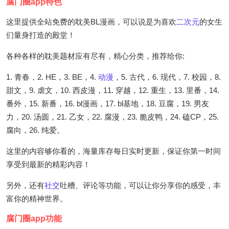
腐门圈app特色
这里提供全站免费的耽美BL漫画，可以说是为喜欢
二次元
的女生
们量身打造的殿堂！
各种各样的耽美题材应有尽有，精心分类，推荐给你:
1. 青春，2. HE，3. BE，4.
动漫
，5. 古代，6. 现代，7. 校园，8.
甜文，9. 虐文，10. 西皮漫，11. 穿越，12. 重生，13. 里番，14.
番外，15. 新番，16. bl漫画，17. bl基地，18. 豆腐，19. 男友
力，20. 汤圆，21. 乙女，22. 腐漫，23. 脆皮鸭，24. 磕CP，25.
腐向，26. 纯爱。
这里的内容够你看的，海量库存每日实时更新，保证你第一时间
享受到最新的精彩内容！
另外，还有
社交
吐槽、评论等功能，可以让你分享你的感受，丰
富你的精神世界。
腐门圈app功能