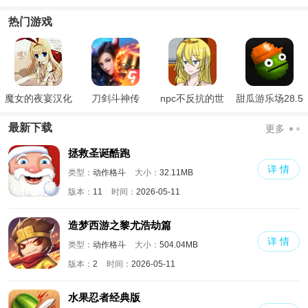
语
热门游戏
魔女的夜宴汉化
刀剑斗神传
npc不反抗的世
甜瓜游乐场28.5
版
界
国际版
最新下载
更多
拯救圣诞酷跑
详 情
类型：
动作格斗
大小：
32.11MB
版本：
11
时间：
2026-05-11
造梦西游之黎尤浩劫篇
详 情
类型：
动作格斗
大小：
504.04MB
版本：
2
时间：
2026-05-11
水果忍者经典版