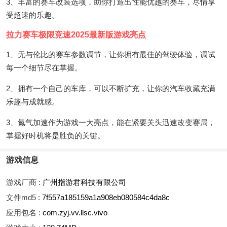
3、丰富的赛车改装选项，助你打造出性能优越的赛车，尽情享
受超速的乐趣。
拉力赛车极限竞速2025最新版游戏亮点
1、无与伦比的赛车参数调节，让你拥有最佳的驾驶体验，调试
每一个细节尽在掌握。
2、拥有一个自己的车库，可以不断扩充，让你的汽车收藏充满
乐趣与成就感。
3、氮气加速作为游戏一大亮点，能在紧要关头迅速改变赛局，
掌握好时机将是胜负的关键。
游戏信息
游戏厂商 :
广州指游君科技有限公司
文件md5 :
7f557a185159a1a908eb080584c4da8c
应用包名 :
com.zyj.vv.llsc.vivo