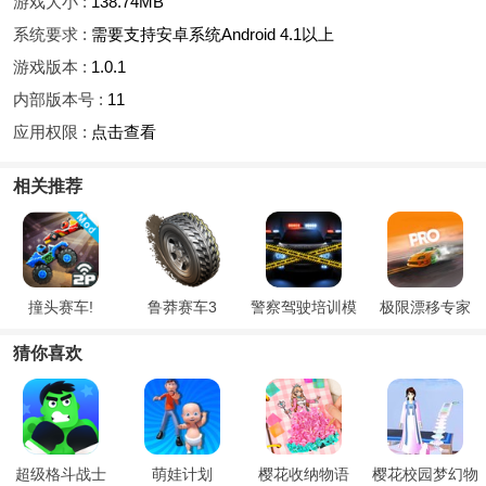
游戏大小 :
138.74MB
系统要求 :
需要支持安卓系统Android 4.1以上
游戏版本 :
1.0.1
内部版本号 :
11
应用权限 :
点击查看
相关推荐
撞头赛车!
鲁莽赛车3
警察驾驶培训模
极限漂移专家
拟器
猜你喜欢
超级格斗战士
萌娃计划
樱花收纳物语
樱花校园梦幻物