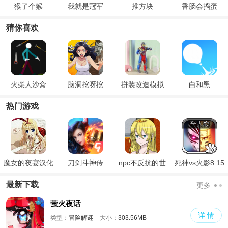
猴了个猴
我就是冠军
推方块
香肠会捣蛋
猜你喜欢
火柴人沙盒
脑洞挖呀挖
拼装改造模拟
白和黑
热门游戏
魔女的夜宴汉化
刀剑斗神传
npc不反抗的世
死神vs火影8.15
版
界
满人物版
最新下载
更多
萤火夜话
详 情
类型：
冒险解谜
大小：
303.56MB