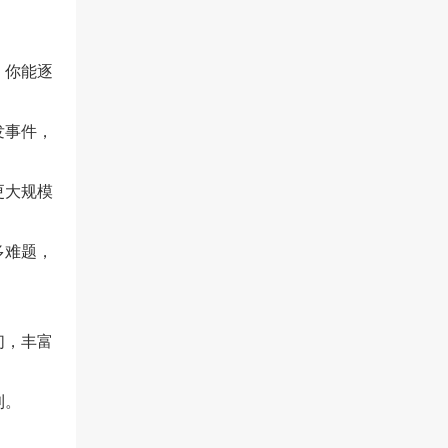
，你能逐
发事件，
更大规模
多难题，
们，丰富
利。
。