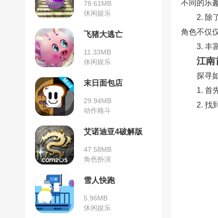
不同的乐
78.61MB
休闲娱乐
2.
角色不仅
飞猪大逃亡
3.
11.33MB
江南
休闲娱乐
探寻
末日面包店
1. 
29.94MB
2. 
动作格斗
艾诺迪亚4破解版
47.58MB
角色扮演
雪人快跑
5.96MB
休闲娱乐