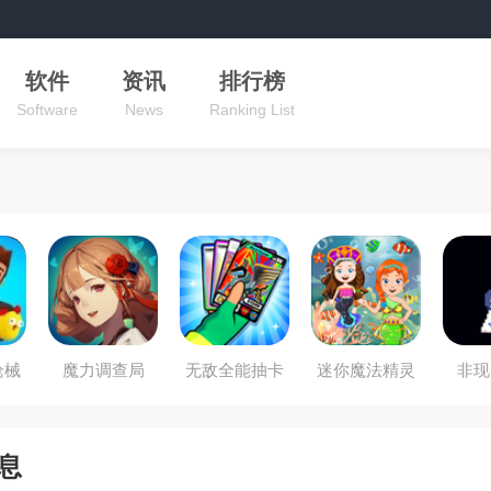
软件
资讯
排行榜
Software
News
Ranking List
枪械
魔力调查局
无敌全能抽卡
迷你魔法精灵
非现
师
王
世界
息