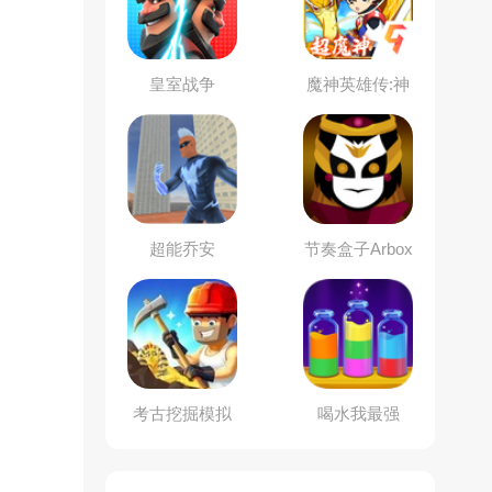
皇室战争
魔神英雄传:神
龙斗士
超能乔安
节奏盒子Arbox
模组
考古挖掘模拟
喝水我最强