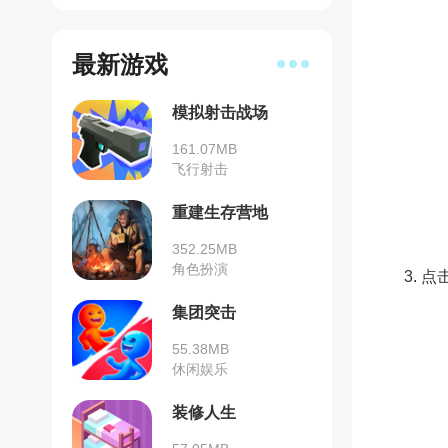
最新游戏
模拟射击战场
161.07MB
飞行射击
重建生存营地
352.25MB
角色扮演
3. 
集团突击
55.38MB
休闲娱乐
装修人生