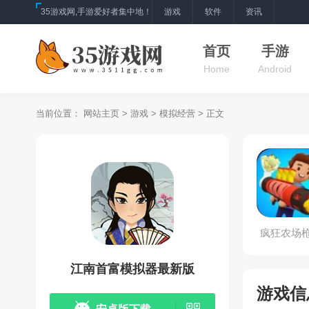
35游戏网,手游爱好者集中地！
游戏
软件
资讯
首页
手游
Home
Android
当前位置：
网站主页
>
游戏
>
模拟经营
> 正文
疯狂农场
合成大
江南首富模拟器最新版
游戏信