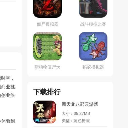
僵尸模拟器
战斗模拟比赛
新植物僵尸大
蚂蚁模拟器
战
越时空，
列商业挑
下载排行
的创业旅
新天龙八部云游戏
大小：35.27MB
类型：角色扮演
你体验到